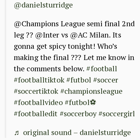
@danielsturridge
@Champions League semi final 2nd
leg ?? @Inter vs @AC Milan. Its
gonna get spicy tonight! Who’s
making the final ??? Let me know in
the comments below.
#football
#footballtiktok
#futbol
#soccer
#soccertiktok
#championsleague
#footballvideo
#futbol⚽️
#footballedit
#soccerboy
#soccergirl
♬ original sound – danielsturridge