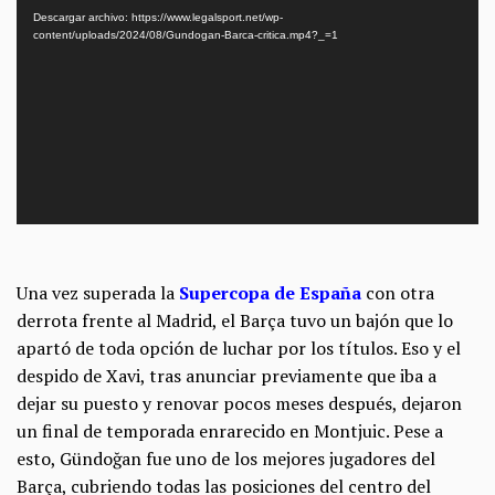
de
Descargar archivo: https://www.legalsport.net/wp-
vídeo
content/uploads/2024/08/Gundogan-Barca-critica.mp4?_=1
Una vez superada la
Supercopa de España
con otra
derrota frente al Madrid, el Barça tuvo un bajón que lo
apartó de toda opción de luchar por los títulos. Eso y el
despido de Xavi, tras anunciar previamente que iba a
dejar su puesto y renovar pocos meses después, dejaron
un final de temporada enrarecido en Montjuic. Pese a
esto, Gündoğan fue uno de los mejores jugadores del
Barça, cubriendo todas las posiciones del centro del