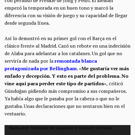
con permiso de Frenkie de Jong y Pedri. El alemán
empezó la temporada en un buen tono y marcó la
diferencia con su visión de juego y su capacidad de llegar
desde segunda línea.
Así lo demostró en su primer gol con el Barça en el
clásico frente al Madrid. Cazó un rebote en una indecisión
de Alaba para adelantar a los catalanes. Un gol que no
serviría de nada por la
remontada blanca
protagonizada por Bellingham
. «
Me gustaría ver más
enfado y decepción. Y esto es parte del problema.
No
vine aquí para perder este tipo de partidos
», criticó
Gündoğan pidiendo más compromiso a sus compañeros.
Ya había algo que le pasaba por la cabeza o que no le
gustaba. Unas declaraciones que no sentaron bien en el
vestuario.
Reproductor
Media error: Format(s) not supported or source(s) not found