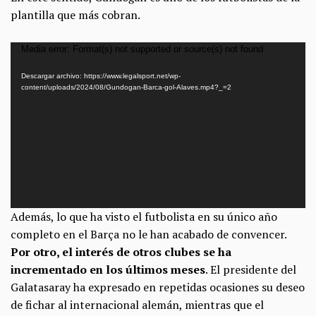
plantilla que más cobran.
Reproductor
Media error: Format(s) not supported or source(s) not found
de
Descargar archivo: https://www.legalsport.net/wp-
vídeo
content/uploads/2024/08/Gundogan-Barca-gol-Alaves.mp4?_=2
Además, lo que ha visto el futbolista en su único año
completo en el Barça no le han acabado de convencer.
Por otro, el interés de otros clubes se ha
incrementado en los últimos meses
. El presidente del
Galatasaray ha expresado en repetidas ocasiones su deseo
de fichar al internacional alemán, mientras que el