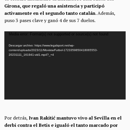
Girona, que regaló una asistencia y participó
activamente en el segundo tanto catalán
. Además,
puso 3 pases clave y ganó 4 de sus 7 duelos.
Reproductor
Media error: Format(s) not supported or source(s) not found
de
Descargar archivo: https://www.legalsport.net/wp-
vídeo
content/uploads/2023/11/MovistarFutbol-1723359850418065553-
20231111_161941-vid1.mp4?_=4
Por detrás,
Ivan
Rakitić mantuvo vivo al Sevilla en el
derbi contra el Betis e igualó el tanto marcado por