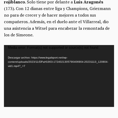
rojiblanco
. Solo tiene por delante a
Luis Aragonés
(173). Con 12 dianas entre liga y Champions, Griezmann
no para de crecer y de hacer mejores a todos sus
compañeros. Además, en el duelo ante el Villarreal, dio
una asistencia a Witsel para encabezar la remontada de
los de Simeone.
Reproductor
Media error: Format(s) not supported or source(s) not found
de
Descargar archivo: https://www.legalsport.net/wp-
vídeo
content/uploads/2023/11/DPaH1903-1724021305790406904-20231113_120804-
vid1.mp4?_=7