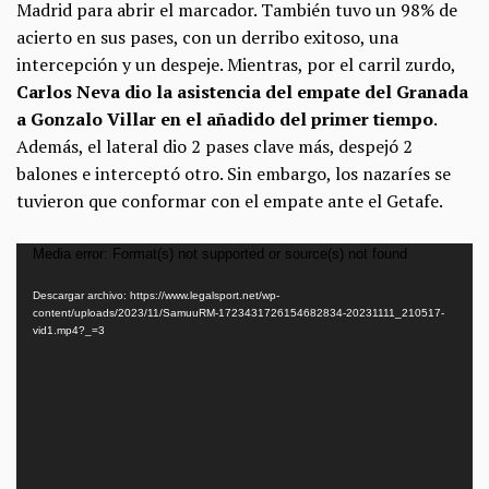
Madrid para abrir el marcador. También tuvo un 98% de
acierto en sus pases, con un derribo exitoso, una
intercepción y un despeje. Mientras, por el carril zurdo,
Carlos Neva dio la asistencia del empate del Granada
a Gonzalo Villar en el añadido del primer tiempo
.
Además, el lateral dio 2 pases clave más, despejó 2
balones e interceptó otro. Sin embargo, los nazaríes se
tuvieron que conformar con el empate ante el Getafe.
Reproductor
Media error: Format(s) not supported or source(s) not found
de
Descargar archivo: https://www.legalsport.net/wp-
vídeo
content/uploads/2023/11/SamuuRM-1723431726154682834-20231111_210517-
vid1.mp4?_=3