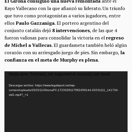
El Girona consiguió una nueva remontada
ante el
Rayo Vallecano con la que afianzó su liderato. Un triunfo
que tuvo como protagonistas a varios jugadores, entre
ellos
Paulo Gazzaniga
. El portero argentino del
conjunto catalán dejó
8 intervenciones
, de las que 4
fueron valiosas para consolidar la victoria en el
regreso
de Míchel a Vallecas
. El guardameta también heló algún
corazón con su arriesgado juego de pies. Sin embargo,
la
confianza en el meta de Murphy es plena
.
Reproductor
Media error: Format(s) not supported or source(s) not found
de
Descargar archivo: https://www.legalsport.net/wp-
vídeo
content/uploads/2023/11/GironaFC-1723329117582459144-20231111_141734-
vid1.mp4?_=1