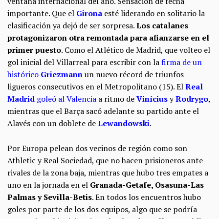
ventana internacional del año. Sensación de fecha
importante. Que el
Girona
esté liderando en solitario la
clasificación ya dejó de ser sorpresa.
Los catalanes
protagonizaron otra remontada para afianzarse en el
primer puesto
. Como el Atlético de Madrid, que volteo el
gol inicial del Villarreal para escribir con la
firma de un
histórico
Griezmann
un nuevo récord de triunfos
ligueros consecutivos en el Metropolitano (15). El
Real
Madrid
goleó al Valencia
a ritmo de
Vinícius
y
Rodrygo
,
mientras que el Barça sacó adelante su partido ante el
Alavés con un doblete de
Lewandowski
.
Por Europa pelean dos vecinos de región como son
Athletic y Real Sociedad, que no hacen prisioneros ante
rivales de la zona baja, mientras que hubo tres empates a
uno en la jornada en el
Granada-Getafe, Osasuna-Las
Palmas y Sevilla-Betis
. En todos los encuentros hubo
goles por parte de los dos equipos, algo que se podría