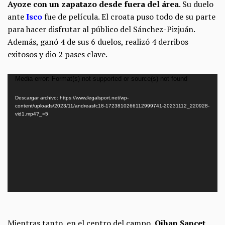
Ayoze con un zapatazo desde fuera del área
. Su duelo
ante
Isco
fue de película. El croata puso todo de su parte
para hacer disfrutar al público del Sánchez-Pizjuán.
Además, ganó 4 de sus 6 duelos, realizó 4 derribos
exitosos y dio 2 pases clave.
Reproductor
Media error: Format(s) not supported or source(s) not found
de
Descargar archivo: https://www.legalsport.net/wp-
vídeo
content/uploads/2023/11/andreasfc18-1723810266112999741-20231112_220928-
vid1.mp4?_=5
Mientras tanto, en el centro del campo,
Oihan Sancet