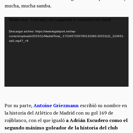
mucha, mucha samba.
Reproductor
Media error: Format(s) not supported or source(s) not found
de
Descargar archivo: https://www.legalsport.net/wp-
vídeo
content/uploads/2023/11/MadridTotal_-1723457200780132483-20231111_224631-
vid1.mp4?_=6
Por su parte,
Antoine Griezmann
escribió su nombre en
la historia del Atlético de Madrid con su gol 169 de
rojiblanco, con el que igualó
a Adrián Escudero como el
segundo máximo goleador de la historia del club