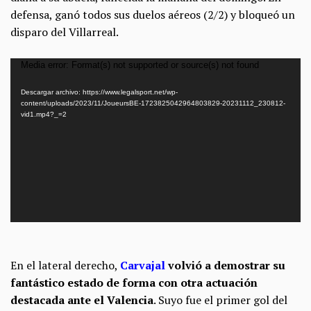
defensa, ganó todos sus duelos aéreos (2/2) y bloqueó un
disparo del Villarreal.
Reproductor
Media error: Format(s) not supported or source(s) not found
de
Descargar archivo: https://www.legalsport.net/wp-
vídeo
content/uploads/2023/11/JoueursBE-1723825042964803829-20231112_230812-
vid1.mp4?_=2
En el lateral derecho,
Carvajal
volvió a demostrar su
fantástico estado de forma con otra actuación
destacada ante el Valencia
. Suyo fue el primer gol del