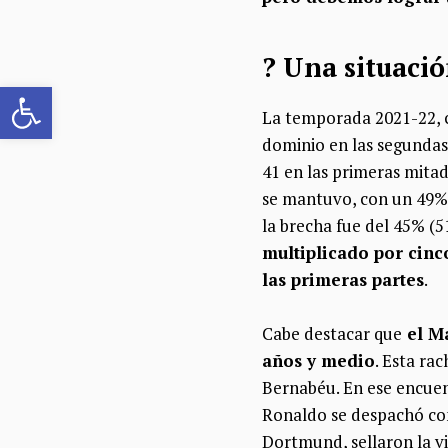
​?​ Una situac
Abrir barra de herramientas
La temporada 2021-22, 
dominio en las segundas
41 en las primeras mita
se mantuvo, con un 49% 
la brecha fue del 45% (
multiplicado por cinco
las primeras partes
.
Cabe destacar que
el Ma
años y medio
. Esta ra
Bernabéu. En ese encuent
Ronaldo se despachó con
Dortmund, sellaron la vi