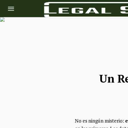
Un Re
No es ningún misterio:
e