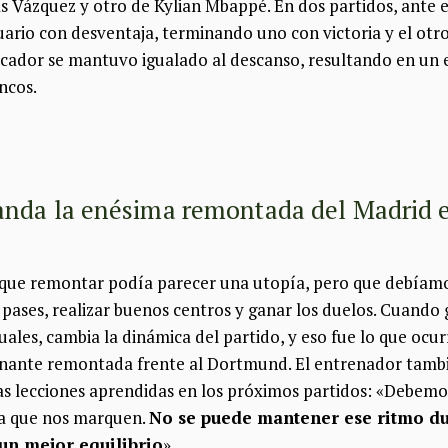
s Vázquez y otro de Kylian Mbappé. En dos partidos, ante 
tuario con desventaja, terminando uno con victoria y el ot
cador se mantuvo igualado al descanso, resultando en un 
ancos.
anda la enésima remontada del Madrid
je que remontar podía parecer una utopía, pero que debíam
os pases, realizar buenos centros y ganar los duelos. Cuando 
ales, cambia la dinámica del partido, y eso fue lo que ocur
onante remontada frente al Dortmund. El entrenador tambi
las lecciones aprendidas en los próximos partidos: «Debem
 a que nos marquen.
No se puede mantener ese ritmo du
un mejor equilibrio
».