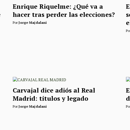
Enrique Riquelme: ¿Qué va a
E
e
hacer tras perder las elecciones?
s
e
Por
Jorge Majdalani
Po
Carvajal dice adiós al Real
E
Madrid: títulos y legado
d
Por
Jorge Majdalani
Po