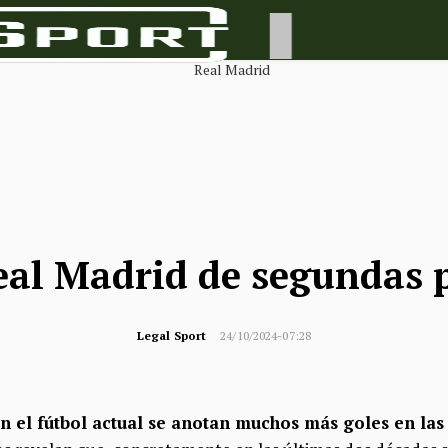
al Madrid de segundas 
Legal Sport
24/10/2024-07:28
n el fútbol actual se anotan muchos más goles en las