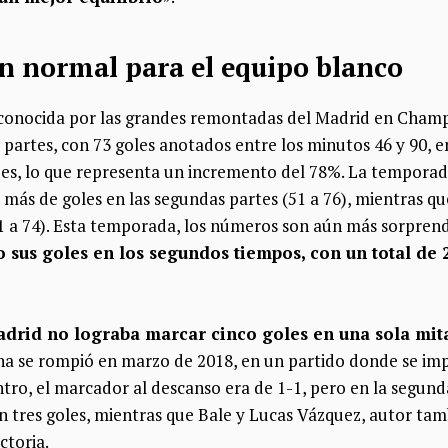
ión normal para el equipo blanco
conocida por las grandes remontadas del Madrid en Champ
 partes, con 73 goles anotados entre los minutos 46 y 90, 
des, lo que representa un incremento del 78%. La temporada
más de goles en las segundas partes (51 a 76), mientras q
51 a 74). Esta temporada, los números son aún más sorpren
 sus goles en los segundos tiempos, con un total de 2
drid no lograba marcar cinco goles en una sola mita
cha se rompió en marzo de 2018, en un partido donde se imp
ro, el marcador al descanso era de 1-1, pero en la segunda
 tres goles, mientras que Bale y Lucas Vázquez, autor tamb
ctoria.