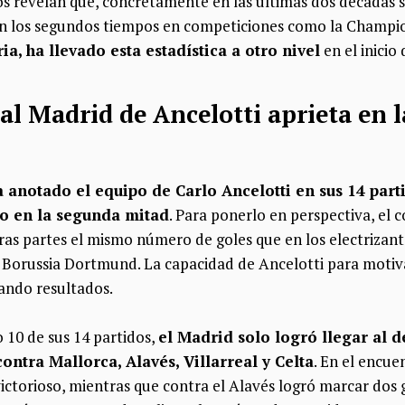
tos revelan que, concretamente en las últimas dos décadas
en los segundos tiempos en competiciones como la Champi
ria, ha llevado esta estadística a otro nivel
en el inicio
al Madrid de Ancelotti aprieta en 
a anotado el equipo de Carlo Ancelotti en sus 14 part
do en la segunda mitad
. Para ponerlo en perspectiva, el
as partes el mismo número de goles que en los electrizant
l Borussia Dortmund. La capacidad de Ancelotti para motiva
ando resultados.
 10 de sus 14 partidos,
el Madrid solo logró llegar al 
ontra Mallorca, Alavés, Villarreal y Celta
. En el encue
victorioso, mientras que contra el Alavés logró marcar dos 