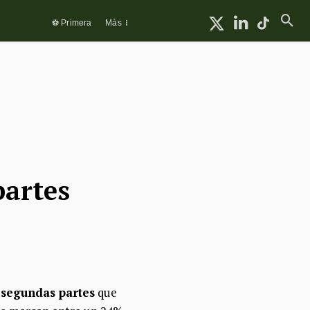
⚽ Primera
Más
partes
 segundas partes
que