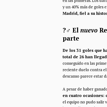
en las primeras. Los da
y un 40% más de goles 
Madrid, fiel a su histo
?‍♂️​ El
nuevo
Re
parte
De los 31 goles que h
total de 26 han llega
conseguido en las primer
reciente duelo contra e
descanso parece estar d
A pesar de haber ganado
en cuatro ocasiones: c
el equipo no pudo salir 