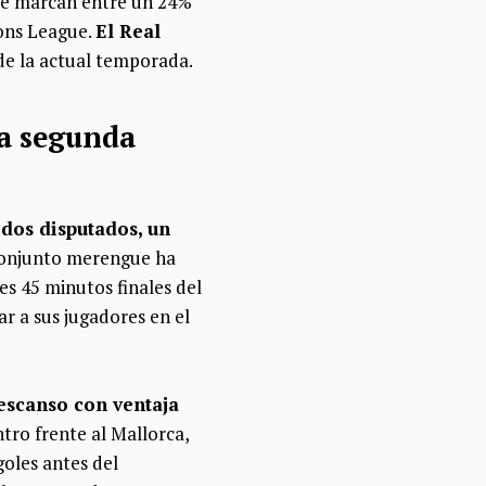
 se marcan entre un 24%
ons League.
El Real
 de la actual temporada.
la segunda
idos disputados, un
 conjunto merengue ha
es 45 minutos finales del
r a sus jugadores en el
descanso con ventaja
ntro frente al Mallorca,
goles antes del