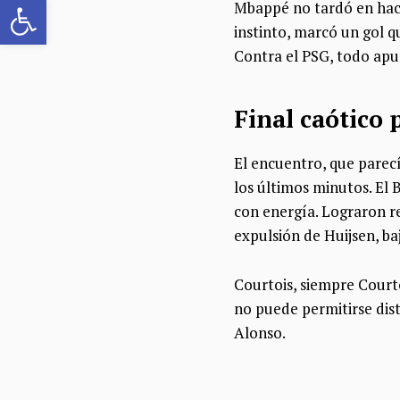
Abrir barra de herramientas
Mbappé no tardó en hacer
instinto, marcó un gol qu
Contra el PSG, todo apun
Final caótico p
El encuentro, que parec
los últimos minutos. El
con energía. Lograron re
expulsión de Huijsen, baj
Courtois, siempre Courto
no puede permitirse dist
Alonso.