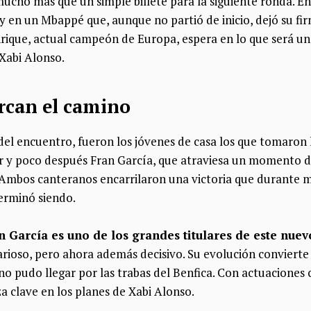
ucho más que un simple billete para la siguiente ronda. En 
 en un Mbappé que, aunque no partió de inicio, dejó su fi
nrique, actual campeón de Europa, espera en lo que será u
Xabi Alonso.
rcan el camino
del encuentro, fueron los jóvenes de casa los que tomaron 
r y poco después Fran García, que atraviesa un momento d
 Ambos canteranos encarrilaron una victoria que durante 
erminó siendo.
n García es uno de los grandes titulares de este nue
rioso, pero ahora además decisivo. Su evolución convierte 
 no pudo llegar por las trabas del Benfica. Con actuaciones 
a clave en los planes de Xabi Alonso.