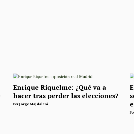
Enrique Riquelme: ¿Qué va a
E
e
hacer tras perder las elecciones?
s
e
Por
Jorge Majdalani
Po