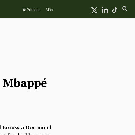
⚽ Primera
Más
 y Mbappé
al Borussia Dortmund