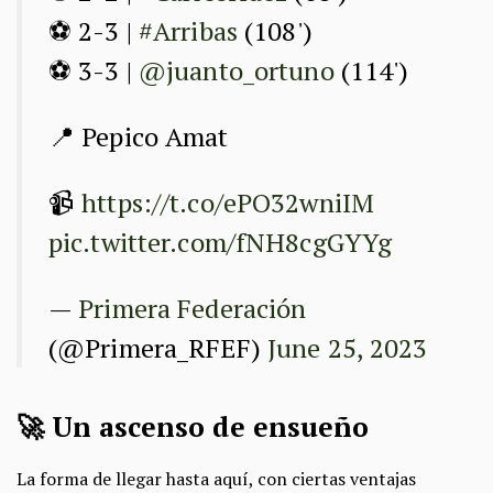
⚽ 2-3 |
#Arribas
(108')
⚽ 3-3 |
@juanto_ortuno
(114')
📍 Pepico Amat
📹
https://t.co/ePO32wniIM
pic.twitter.com/fNH8cgGYYg
—
Primera Federación
(@Primera_RFEF)
June 25, 2023
🚀 Un ascenso de ensueño
La forma de llegar hasta aquí, con ciertas ventajas