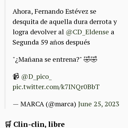
Ahora, Fernando Estévez se
desquita de aquella dura derrota y
logra devolver al
@CD_Eldense
a
Segunda 59 años después
"¿Mañana se entrena?" 🤣🤣
📹
@D_pico_
pic.twitter.com/k7INQr0BbT
— MARCA (@marca)
June 25, 2023
🛒 Clin-clin, libre