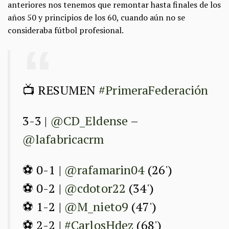
anteriores nos tenemos que remontar hasta finales de los
años 50 y principios de los 60, cuando aún no se
consideraba fútbol profesional.
📺 RESUMEN
#PrimeraFederación
3-3 |
@CD_Eldense
–
@lafabricacrm
⚽ 0-1 |
@rafamarin04
(26')
⚽ 0-2 |
@cdotor22
(34')
⚽ 1-2 |
@M_nieto9
(47')
⚽ 2-2 |
#CarlosHdez
(68')