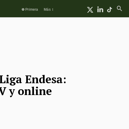
⚽ Primera
Más
 Liga Endesa:
V y online