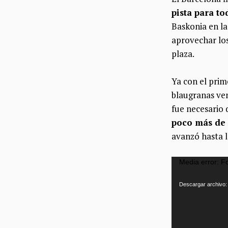
pista para to
Baskonia en la
aprovechar los
plaza.
Ya con el prime
blaugranas ven
fue necesario d
poco más de 
avanzó hasta l
Reproductor
Media error: F
de
Descargar archivo:
vídeo