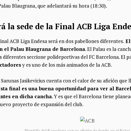
Palau Blaugrana, que adelantará su hora (18:30).
rá la sede de la Final ACB Liga End
Final ACB Liga Endesa será en dos pabellones diferentes.
El
n el Palau Blaugrana de Barcelona
. El Palau es la can
as diferentes seccione polideportivas del FC Barcelona. El
ectadores
y es uno de los más animados de la ACB.
Sarunas Jasikevicius cuenta con el calor de su afición que l
sta final es una buena oportunidad para ver al Barce
antes en dicha cancha
. Y es que el Barcelona tiene plane
uevo proyecto de expansión del club.
Plantilla del Barcelona con su afición de fondo en el Palau