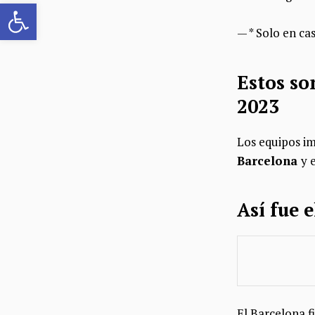
Abrir barra de herramientas
— * Solo en ca
Estos so
2023
Los equipos im
Barcelona
y 
Así fue 
El Barcelona f