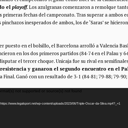
do el
playoff
. Los azulgranas comenzaron a remolque tant
s primeras fechas del campeonato. Tras superar a ambos eq
 pinchazos inesperados de ambos, los de ‘Saras’ se hiciero
r puesto en el bolsillo, el Barcelona arrolló a Valencia Bas
cieron en los dos primeros partidos (84-74 en el Palau y 64
isputar el tercer choque. Unicaja fue su rival en semifinale
resistencia y ganaron el segundo encuentro en el Pa
a Final. Ganó con un resultado de 3-1 (84-81; 79-88; 79-90;
ormat(s) not supported or source(s) not found
 https://www.legalsport.net/wp-content/uploads/2023/06/Triple-Oscar-da-Silva.mp4?_=1