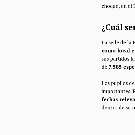
choque, en el 
¿Cuál se
La sede de la 
como local e
sus partidos l
de
7.585 esp
Los pupilos de 
importantes.
E
fechas relev
dentro de su n