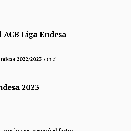
al ACB Liga Endesa
a Endesa 2022/2023
son el
Endesa 2023
,
con lo que aseguró el factor