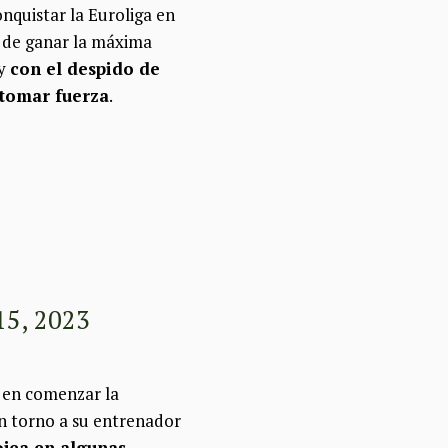
quistar la Euroliga en
s de ganar la máxima
 y
con el despido de
 tomar fuerza
.
15, 2023
o en comenzar la
en torno a su entrenador
ojea en algunas