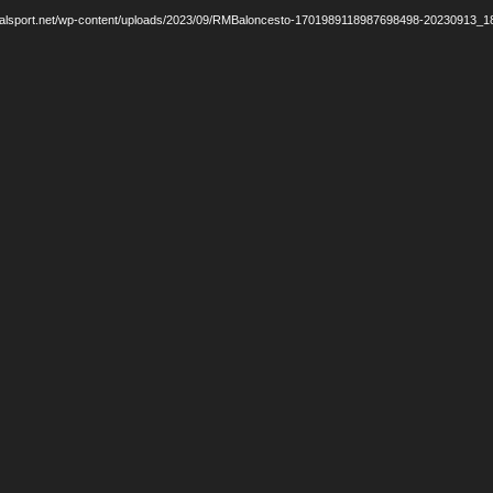
legalsport.net/wp-content/uploads/2023/09/RMBaloncesto-1701989118987698498-20230913_