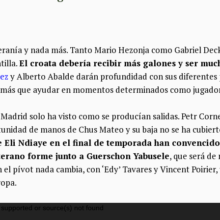
eranía y nada más. Tanto Mario Hezonja como Gabriel Dec
tilla.
El croata debería recibir más galones y ser muc
dez
y Alberto Abalde darán profundidad con sus diferentes p
demás que ayudar en momentos determinados como jugadore
l Madrid solo ha visto como se producían salidas. Petr Cor
tunidad de manos de Chus Mateo y su baja no se ha cubierto
 Eli Ndiaye en el final de temporada han convencido
terano forme junto a Guerschon Yabusele
, que será de
en el pívot nada cambia, con ‘Edy’ Tavares y Vincent Poirier,
ropa.
 supported or source(s) not found