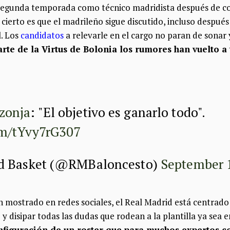
segunda temporada como técnico madridista después de con
cierto es que el madrileño sigue discutido, incluso despué
. Los
candidatos
a relevarle en el cargo no paran de sonar
arte de la Virtus de Bolonia los rumores han vuelto a
zonja
: "El objetivo es ganarlo todo".
com/tYvy7rG307
id Basket (@RMBaloncesto)
September 
 mostrado en redes sociales, el Real Madrid está centrad
 disipar todas las dudas que rodean a la plantilla ya sea 
onfiguración de un roster que para muchos expertos c