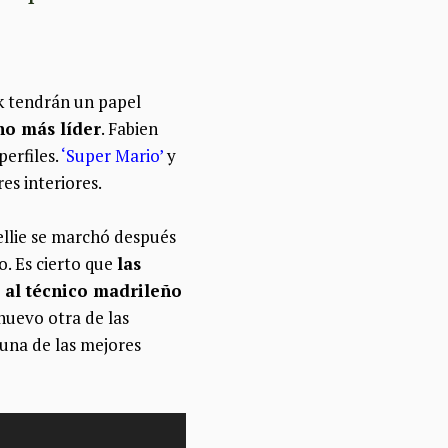
k tendrán un papel
ho más líder
. Fabien
erfiles.
‘Super Mario’
y
s interiores.
nellie se marchó después
. Es cierto que
las
 al técnico madrileño
 nuevo otra de las
 una de las mejores