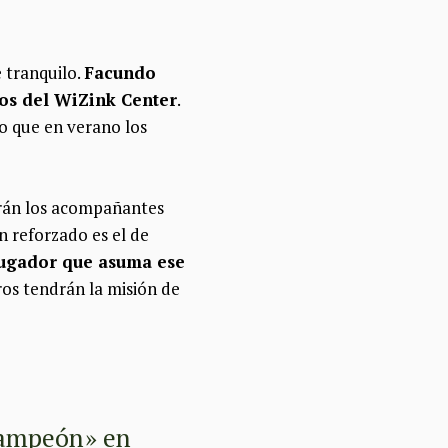
 tranquilo.
Facundo
os del WiZink Center
.
lo que en verano los
rán los acompañantes
n reforzado es el de
 jugador que asuma ese
ros tendrán la misión de
 campeón» en