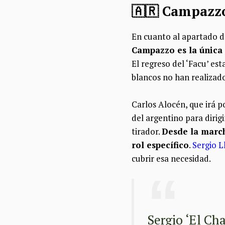
🇦🇷 Campazzo
En cuanto al apartado de
Campazzo es la única
El regreso del ‘Facu’ es
blancos no han realizad
Carlos Alocén, que irá p
del argentino para dirig
tirador.
Desde la march
rol específico
.
Sergio L
cubrir esa necesidad.
Sergio ‘El Ch