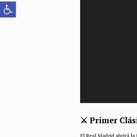
Abrir barra de herramientas
⚔️ Primer Clás
El Real Madrid abrirá l