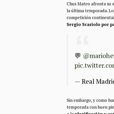
Chus Mateo afronta su 
la última temporada. Lo 
competición continental
Sergio Scariolo por p
💬
@mariohe
pic.twitter.
— Real Madr
Sin embargo, y como han
temporada con buen pie y
o la
planificación y c