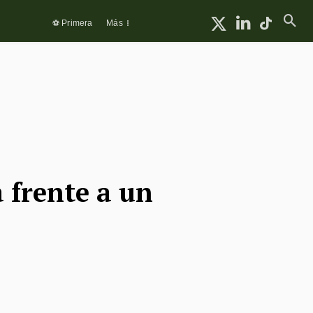
⚽ Primera
Más
 frente a un