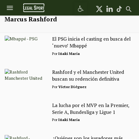
Abrir barra de herramientas
Marcus Rashford
El PSG inicia el casting en busca del
‘nuevo’ Mbappé
Por
Iñaki María
Rashford y el Manchester United
buscan su redención definitiva
Por
Víctor Diéguez
La lucha por el MVP en la Premier,
Serie A, Bundesliga y Ligue 1
Por
Iñaki María
¿Quiénes son los jugadores más