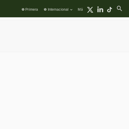
⚽ Primera
⚽ Internacional
Más