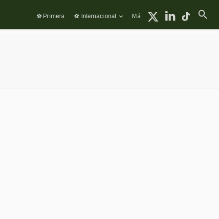
⚽ Primera
⚽ Internacional
Más