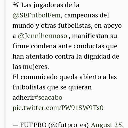
🚨 Las jugadoras de la
@SEFutbolFem
, campeonas del
mundo y otras futbolistas, en apoyo
a
@Jennihermoso
, manifiestan su
firme condena ante conductas que
han atentado contra la dignidad de
las mujeres.
El comunicado queda abierto a las
futbolistas que se quieran
adherir
#seacabo
pic.twitter.com/PW91SW9Ts0
— FUTPRO (@futpro_es)
August 25,