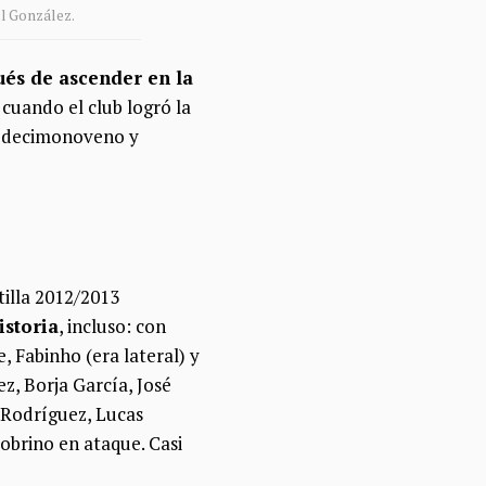
l González.
ués de ascender en la
 cuando el club logró la
ue decimonoveno y
tilla 2012/2013
istoria
, incluso: con
 Fabinho (era lateral) y
z, Borja García, José
é Rodríguez, Lucas
obrino en ataque. Casi