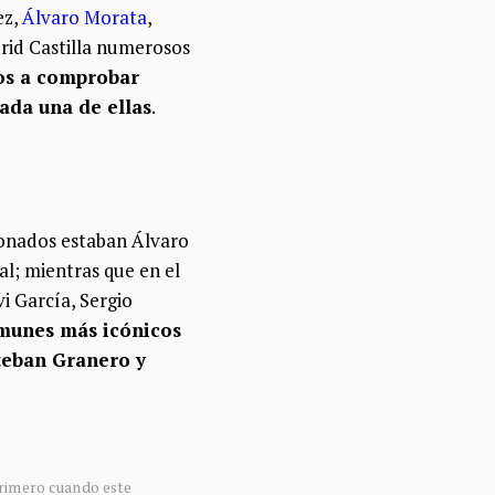
ez,
Álvaro Morata
,
rid Castilla numerosos
os a comprobar
ada una de ellas
.
cionados estaban Álvaro
al; mientras que en el
i García, Sergio
munes más icónicos
steban Granero y
primero cuando este