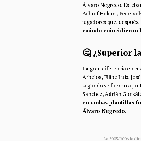
Álvaro Negredo, Esteba
Achraf Hakimi, Fede Val
jugadores que, después, 
cuándo coincidieron l
🤔 ¿Superior l
La gran diferencia en cu
Arbeloa, Filipe Luis, Jo
segundo se fueron a junt
Sánchez, Adrián Gonzále
en ambas plantillas f
Álvaro Negredo
.
La 2005/2006 la di