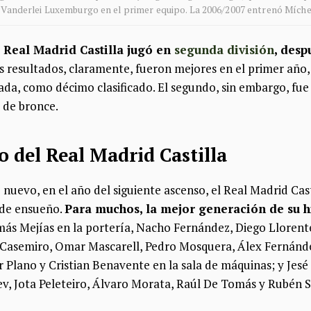
a Vanderlei Luxemburgo en el primer equipo. La 2006/2007 entrenó Míche
 Real Madrid Castilla jugó en
segunda división
, desp
os resultados, claramente, fueron mejores en el primer año,
ada, como décimo clasificado. El segundo, sin embargo, f
 de bronce.
o del Real Madrid Castilla
 nuevo, en el año del siguiente ascenso, el Real Madrid Cas
 de ensueño.
Para muchos, la mejor generación de su h
s Mejías en la portería, Nacho Fernández, Diego Llorente,
; Casemiro, Omar Mascarell, Pedro Mosquera, Álex Fernánde
 Plano y Cristian Benavente en la sala de máquinas; y Jes
v, Jota Peleteiro, Álvaro Morata, Raúl De Tomás y Rubén S