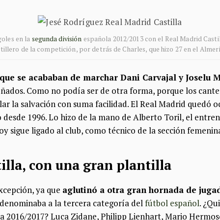
oles en la
segunda división
española 2012/2013 con el Real Madrid Casti
tillero de la competición, por detrás de Charles, que hizo 27 en el Almer
 que se acababan de marchar Dani Carvajal y Joselu 
 cuñados. Como no podía ser de otra forma, porque los can
lar la salvación con suma facilidad. El Real Madrid quedó oc
o desde 1996. Lo hizo de la mano de Alberto Toril, el entren
oy sigue ligado al club, como técnico de la sección femenin
tilla, con una gran plantilla
xcepción, ya que
aglutinó a otra gran hornada de jug
 denominaba a la tercera categoría del
fútbol español
. ¿Qu
la 2016/2017? Luca Zidane, Philipp Lienhart, Mario Hermoso