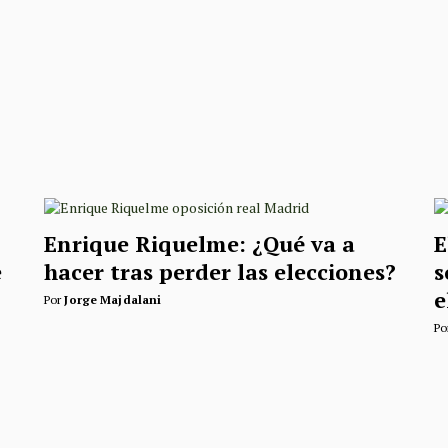
Enrique Riquelme: ¿Qué va a
E
e
hacer tras perder las elecciones?
s
e
Por
Jorge Majdalani
Po