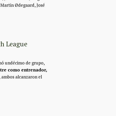
, Martin Ødegaard, José
th League
inó undécimo de grupo,
stre como entrenador,
, ambos alcanzaron el