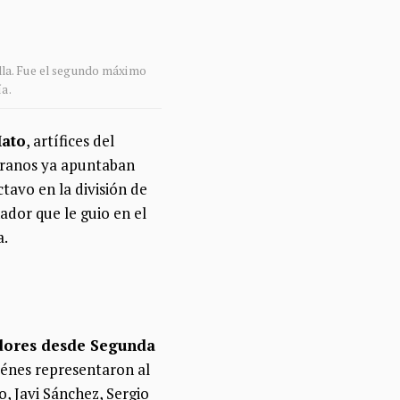
lla. Fue el segundo máximo
ía.
Mato
, artífices del
teranos ya apuntaban
tavo en la división de
ador que le guio en el
a.
adores desde Segunda
iénes representaron al
, Javi Sánchez, Sergio