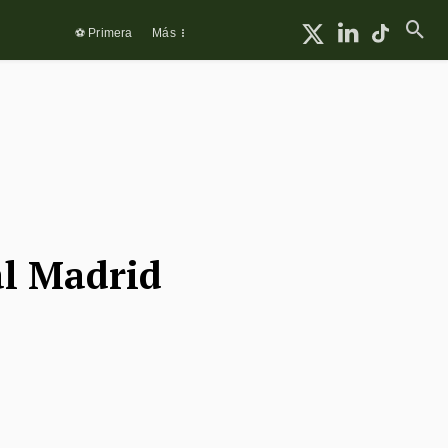
⚽ Primera
Más
al Madrid