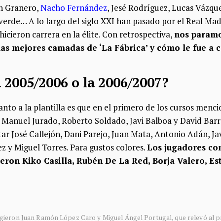
n Granero,
Nacho Fernández
, Jesé Rodríguez, Lucas Vázqu
verde… A lo largo del siglo XXI han pasado por el Real Mad
hicieron carrera en la élite. Con retrospectiva,
nos param
as mejores camadas de ‘La Fábrica’ y cómo le fue a c
a 2005/2006 o la 2006/2007?
anto a la plantilla es que en el primero de los cursos men
sé Manuel Jurado, Roberto Soldado, Javi Balboa y David Barr
ar José Callejón, Dani Parejo, Juan Mata, Antonio Adán, Jav
z y Miguel Torres. Para gustos colores.
Los jugadores co
ueron Kiko Casilla, Rubén De La Red, Borja Valero, E
rigieron Juan Ramón López Caro y Miguel Ángel Portugal, que relevó al 