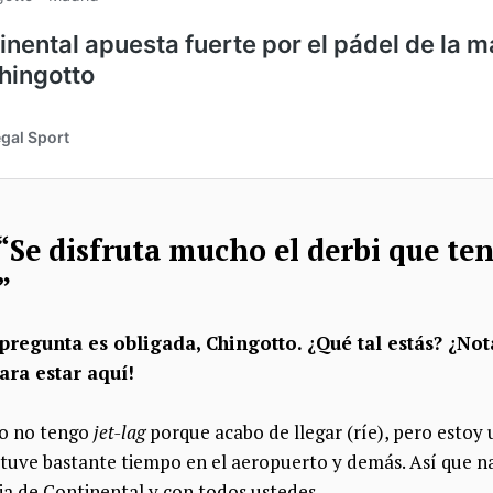
 “Se disfruta mucho el derbi que t
”
pregunta es obligada, Chingotto. ¿Qué tal estás? ¿Not
ara estar aquí!
 no tengo
jet-lag
porque acabo de llegar (ríe), p
ero estoy
stuve
bastante tiempo en el aeropuerto y demás. Así que n
lia de Continental y con todos ustedes.