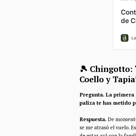
🎾​ Chingotto:
Coello y Tapia
Pregunta. La primera 
paliza te has metido p
Respuesta.
De momento
se me atrasó el vuelo. E
de estar acá con la fami