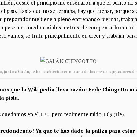
mbién, desde el principio me enseñaron a que el punto no s
 el piso. Hasta que no se termina, hay que luchar, porque 
 mi preparador me tiene a pleno entrenando piernas, traba
o pese a no medir casi dos metros, de compensarlo con otr
Pero vamos, se trata principalmente en creer y trabajar para
, junto a Galán, se ha establecido como uno de los mejores jugadores del
mos que la Wikipedia lleva razón: Fede Chingotto mi
a pista.
 quedamos en el 1.70, pero realmente mido 1.69 (ríe).
n redondeado! Ya que te has dado la paliza para estar