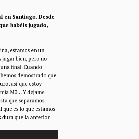
al en Santiago. Desde
 que habéis jugado,
ina, estamos
en un
jugar bien,
pero no
una final. C
uando
e hemos demostrado que
uro,
así que estoy
ademia M3… Y déjame
hasta que separamos
cil que es lo que estamos
dura que la anterior.