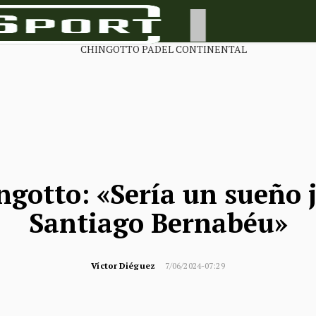
ngotto: «Sería un sueño 
Santiago Bernabéu»
Víctor Diéguez
7/06/2024-07:29