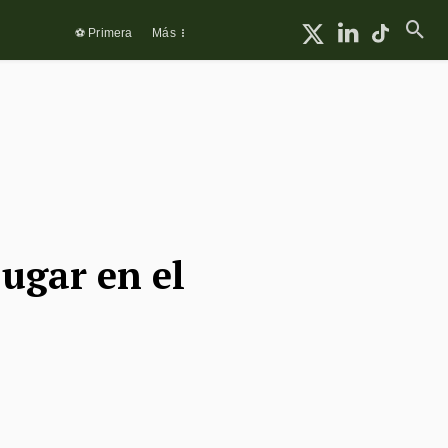
⚽ Primera
Más
jugar en el