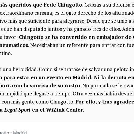
más queridos que Fede Chingotto
. Gracias a su defens
xtraordinario carisma, es el ojito derecho de los aficionado
ivo más que suficiente para alegrarse. Desde que se unió a 
os que han disputado juntos y ha ganado tres de ellos. Ademá
su favor:
Chingotto se ha convertido en embajador de C
 neumáticos
. Necesitaban un referente para entrar con fue
ntino.
o una heroicidad. Como si se tratase de salvar una pelota i
para estar en un evento en Madrid. Ni la derrota en
borraron la sonrisa de su rostro
. No por nada se le ova
ión impidió que llegase a tiempo. Otra vez más había devuel
do con más gente como Chingotto.
Por ello, y tras agrade
 a
Legal Sport
en el WiZink Center
.