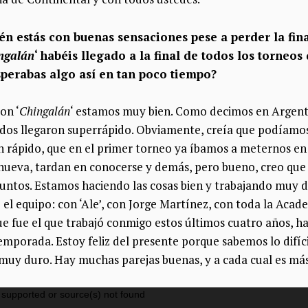
én estás con buenas sensaciones pese a perder la fin
ngalán
‘ habéis llegado a la final de todos los torneos
esperabas algo así en tan poco tiempo?
on ‘
Chingalán
‘ estamos muy bien
. Como decimos en Argent
dos llegaron superrápido.
Obviamente, creía que podíamos 
n rápido,
que en el primer torneo ya íbamos a meternos en 
nueva,
tardan en conocerse y demás, pero bueno,
creo qu
untos. E
stamos haciendo las cosas bien y
trabajando muy d
 el equipo:
con ‘Ale’, con Jorge Martínez, con toda la Ac
ue
fue el que trabajó conmigo estos últimos cuatro años, 
temporada. Estoy
feliz del presente porque sabemos
lo difí
muy duro. Hay muchas parejas buenas, y a cada cual es más 
 supported or source(s) not found