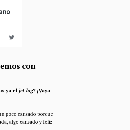
enemos con
as ya el
jet-lag
? ¡Vaya
 un poco cansado porque
ada
, algo cansado y
feliz