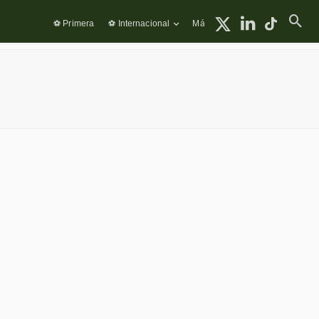
⚽ Primera
⚽ Internacional
Más