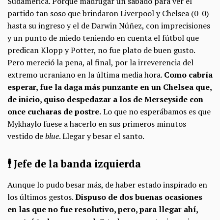
Sudamérica. Porque madrugar un sábado para ver el
partido tan soso que brindaron Liverpool y Chelsea (0-0)
hasta su ingreso y el de Darwin Núñez, con imprecisiones
y un punto de miedo teniendo en cuenta el fútbol que
predican Klopp y Potter, no fue plato de buen gusto.
Pero mereció la pena, al final, por la irreverencia del
extremo ucraniano en la última media hora.
Como cabría
esperar, fue la daga más punzante en un Chelsea que,
de inicio, quiso despedazar a los de Merseyside con
once cucharas de postre.
Lo que no esperábamos es que
Mykhaylo fuese a hacerlo en sus primeros minutos
vestido de
blue
. Llegar y besar el santo.
🕴️ Jefe de la banda izquierda
Aunque lo pudo besar más, de haber estado inspirado en
los últimos gestos.
Dispuso de dos buenas ocasiones
en las que no fue resolutivo, pero, para llegar ahí,