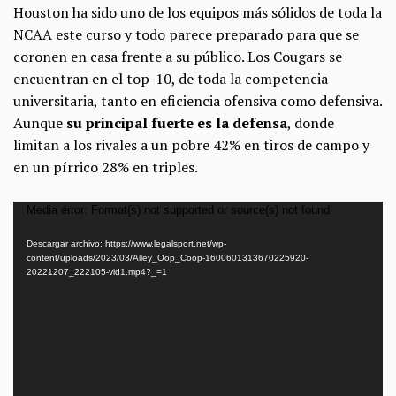
Houston ha sido uno de los equipos más sólidos de toda la
NCAA este curso y todo parece preparado para que se
coronen en casa frente a su público. Los Cougars se
encuentran en el top-10, de toda la competencia
universitaria, tanto en eficiencia ofensiva como defensiva.
Aunque
su principal fuerte es la defensa
, donde
limitan a los rivales a un pobre 42% en tiros de campo y
en un pírrico 28% en triples.
Reproductor
Media error: Format(s) not supported or source(s) not found
de
Descargar archivo: https://www.legalsport.net/wp-
vídeo
content/uploads/2023/03/Alley_Oop_Coop-1600601313670225920-
20221207_222105-vid1.mp4?_=1