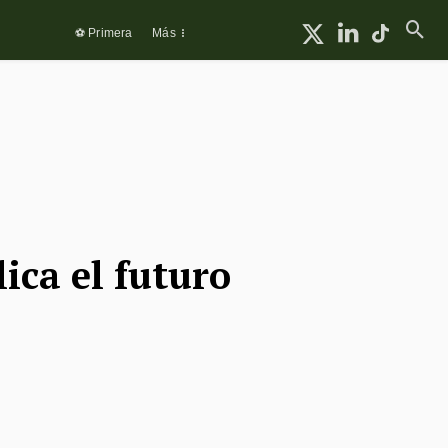
⚽ Primera
Más
ica el futuro