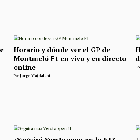
de
Horario y dónde ver el GP de
H
Montmeló F1 en vivo y en directo
d
online
Po
Por
Jorge Majdalani
¿Seguirá Verstappen en la F1?
L