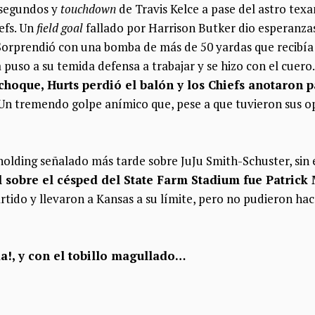
segundos y
touchdown
de Travis Kelce a pase del astro texa
efs. Un
field goal
fallado por Harrison Butker dio esperanzas 
Sorprendió con una bomba de más de 50 yardas que recibía
a puso a su temida defensa a trabajar y se hizo con el cuero
hoque, Hurts perdió el balón y los Chiefs anotaron 
 Un tremendo golpe anímico que, pese a que tuvieron sus opc
holding señalado más tarde sobre JuJu Smith-Schuster, si
al sobre el césped del State Farm Stadium fue Patric
tido y llevaron a Kansas a su límite, pero no pudieron h
da!, y con el tobillo magullado…