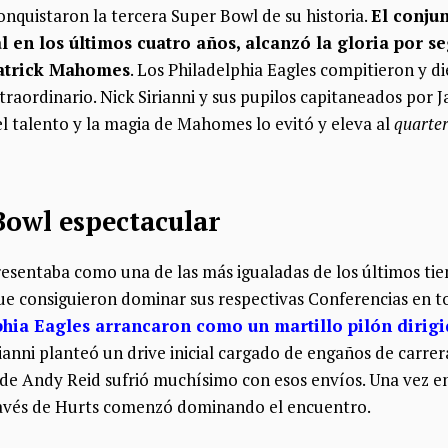
onquistaron la tercera Super Bowl de su historia.
El conju
al en los últimos cuatro años, alcanzó la gloria por s
atrick Mahomes
. Los Philadelphia Eagles compitieron y di
traordinario. Nick Sirianni y sus pupilos capitaneados por 
l talento y la magia de Mahomes lo evitó y eleva al
quarte
Bowl espectacular
resentaba como una de las más igualadas de los últimos ti
que consiguieron dominar sus respectivas Conferencias en t
phia Eagles arrancaron como un martillo pilón dirigi
irianni planteó un drive inicial cargado de engaños de carr
o de Andy Reid sufrió muchísimo con esos envíos. Una vez e
través de Hurts comenzó dominando el encuentro.