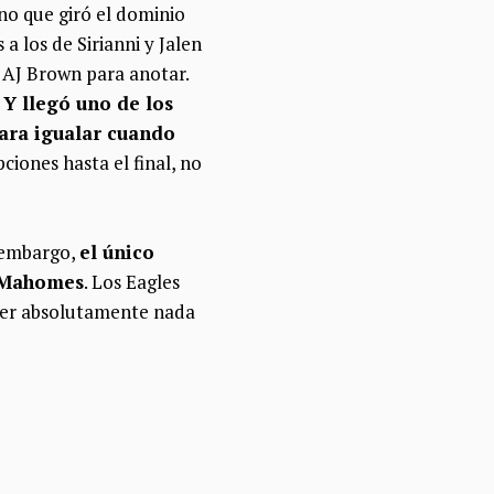
no que giró el dominio
a los de Sirianni y Jalen
 AJ Brown para anotar.
.
Y llegó uno de los
para igualar cuando
iones hasta el final, no
n embargo,
el único
k Mahomes
. Los Eagles
acer absolutamente nada