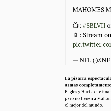
MAHOMES M
📺:
#SBLVII
o
📱: Stream o
pic.twitter.
— NFL (@NF
La pizarra espectacul
armas completamente 
Eagles y Hurts, que fina
pero no tienen a Mahome
el mejor del mundo.