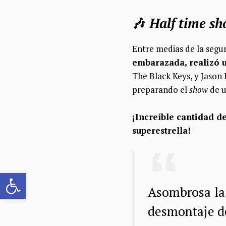
🎶
Half time s
Entre medias de la seg
embarazada, realizó u
The Black Keys, y Jason 
preparando el
show
de u
¡Increíble cantidad d
superestrella!
Abrir barra de herramientas
Asombrosa la 
desmontaje de