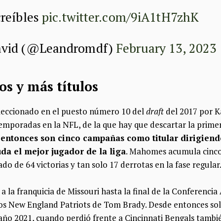
creíbles
pic.twitter.com/9iA1tH7zhK
avid (@Leandromdf)
February 13, 2023
ulos y más títulos
leccionado en el puesto número 10 del
draft
del 2017 por K
emporadas en la NFL, de la que hay que descartar la prim
entonces son cinco campañas como titular dirigiendo
da el mejor jugador de la liga
. Mahomes acumula cinco
do de 64 victorias y tan solo 17 derrotas en la fase regular
 a la franquicia de Missouri hasta la final de la Conferenc
os New England Patriots de Tom Brady. Desde entonces solo
año 2021, cuando perdió frente a Cincinnati Bengals también