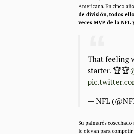
Americana. En cinco año
de división, todos ell
veces MVP de la NFL y
That feeling 
starter. 🏆🏆
pic.twitter.
— NFL (@NF
Su palmarés cosechado a
le elevan para competir 