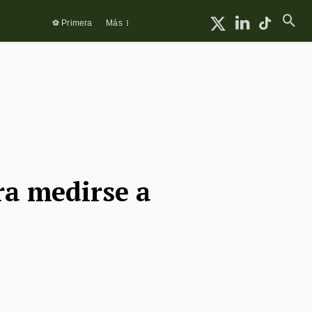
⚽ Primera
Más
a medirse a