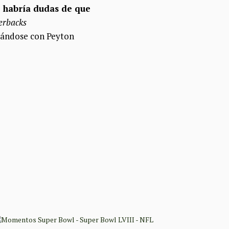
o habría dudas de que
erbacks
deándose con Peyton