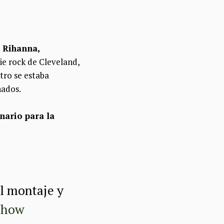
e
Rihanna,
die rock de Cleveland,
tro se estaba
nados.
nario para la
l montaje y
Show