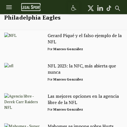
Abrir barra de herramientas
Philadelphia Eagles
Gerard Piqué y el falso ejemplo de la
NFL
Por
Marcos González
NFL 2023: la NFC, más abierta que
nunca
Por
Marcos González
Las mejores opciones en la agencia
libre de la NFL
Por
Marcos González
Mahomes se impone sobre Hurts