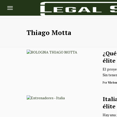
Thiago Motta
¿Qué 
élite
El proye
Sin tener
Por
Vícto
Itali
élite
Hay una 