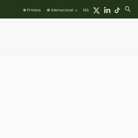
⚽ Primera
⚽ Internacional
Más