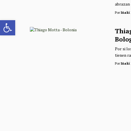
abrazan e
Por
Iñaki
Abrir barra de herramientas
Thia
Bolo
Por si l
tienen ra
Por
Iñaki