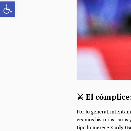
Abrir barra de herramientas
⚔️​ El cómplic
Por lo general, intenta
veamos historias, caras 
tipo lo merece.
Cody Ga