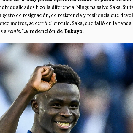
individualidades hizo la diferencia. Ninguna salvo Saka. Su 
un gesto de resignación, de resistencia y resiliencia que devol
once metros, se cerró el círculo. Saka, que falló en la tand
os a
semis
. L
a redención de Bukayo
.