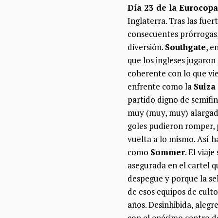
Día 23 de la Eurocopa
Inglaterra. Tras las fue
consecuentes prórrogas
diversión.
Southgate
, e
que los ingleses jugaron
coherente con lo que vie
enfrente como la
Suiza
partido digno de semifi
muy (muy, muy) alargadas
goles pudieron romper, 
vuelta a lo mismo. Así ha
como
Sommer
. El viaj
asegurada en el cartel 
despegue y porque la s
de esos equipos de cult
años. Desinhibida, alegre
con el enésimo centro d