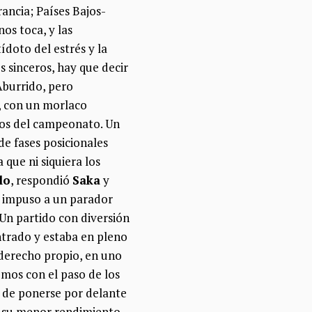
rancia; Países Bajos-
os toca, y las
ídoto del estrés y la
s sinceros, hay que decir
Aburrido, pero
s, con un morlaco
itos del campeonato. Un
e fases posicionales
que ni siquiera los
lo
, respondió
Saka
y
 impuso a un parador
 Un partido con diversión
ntrado y estaba en pleno
 derecho propio, en uno
mos con el paso de los
s de ponerse por delante
r su menor rendimiento