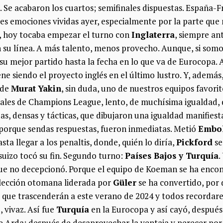
. Se acabaron los cuartos; semifinales dispuestas. España-F
rtes emociones vividas ayer, especialmente por la parte que n
, hoy tocaba empezar el turno con
Inglaterra
, siempre ant
n su línea. A más talento, menos provecho. Aunque, si somo
 su mejor partido hasta la fecha en lo que va de Eurocopa. 
ne siendo el proyecto inglés en el último lustro. Y, ademá
de
Murat
Yakin
, sin duda, uno de nuestros equipos favor
nales de Champions League, lento, de muchísima igualdad, d
, densas y tácticas, que dibujaron una igualdad manifiesta 
porque sendas respuestas, fueron inmediatas. Metió
Embo
sta llegar a los penaltis, donde, quién lo diría,
Pickford
se
e suizo tocó su fin. Segundo turno:
Países Bajos y Turquía
.
que no decepcionó. Porque el equipo de Koeman se ha enco
elección otomana liderada por
Güler
se ha convertido, por
o que trascenderán a este verano de 2024 y todos recordare
, vivaz. Así fue
Turquía
en la Eurocopa y así cayó, despué
e Arda; después de desaprovechar la ventaja y perecer po