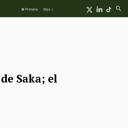
⚽ Primera
Más
 de Saka; el