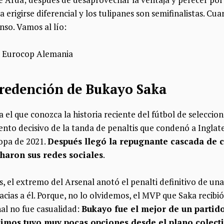
 erigirse diferencial y los tulipanes son semifinalistas. Cuar
so. Vamos al lío:
la redención de Bukayo Saka
 el que conozca la historia reciente del fútbol de seleccio
nto decisivo de la tanda de penaltis que condenó a Inglater
copa de 2021.
Después llegó la repugnante cascada de c
haron sus redes sociales
.
, el extremo del Arsenal anotó el penalti definitivo de u
acias a él. Porque, no lo olvidemos, el MVP que Saka recibió
nal no fue casualidad:
Bukayo fue el mejor de un partid
imos tuvo muy pocas opciones desde el plano colecti