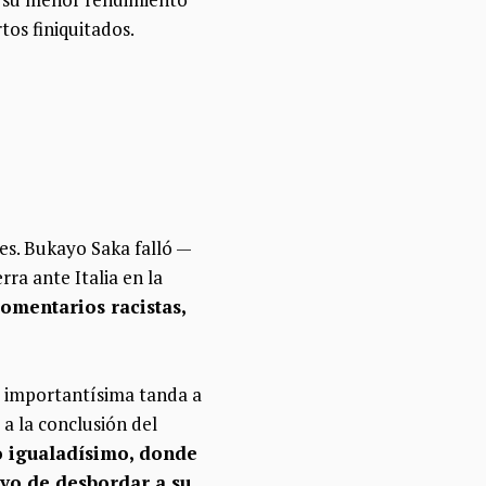
tos finiquitados.
nes. Bukayo Saka falló —
ra ante Italia en la
omentarios racistas,
na importantísima tanda a
 a la conclusión del
o igualadísimo, donde
vo de desbordar a su