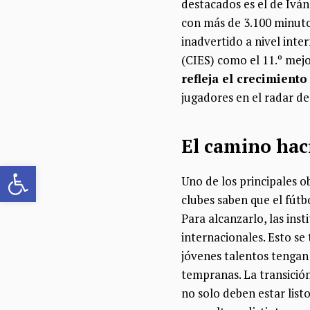
destacados es el de Ivá
con más de 3.100 minuto
inadvertido a nivel inte
(CIES) como el 11.º mej
refleja el crecimiento
jugadores en el radar de
El camino haci
Abrir barra de herramientas
Uno de los principales o
clubes saben que el fútb
Para alcanzarlo, las ins
internacionales. Esto s
jóvenes talentos tengan
tempranas. La transición
no solo deben estar listo