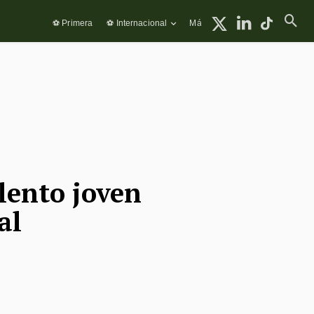
⚽ Primera
⚽ Internacional
Más
lento joven
al