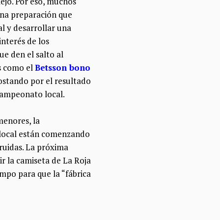
ejo. Por eso, muchos
una preparación que
al y desarrollar una
interés de los
ue den el salto al
s como el
Betsson bono
ostando por el resultado
campeonato local.
menores, la
 local están comenzando
ruidas. La próxima
r la camiseta de La Roja
empo para que la “fábrica