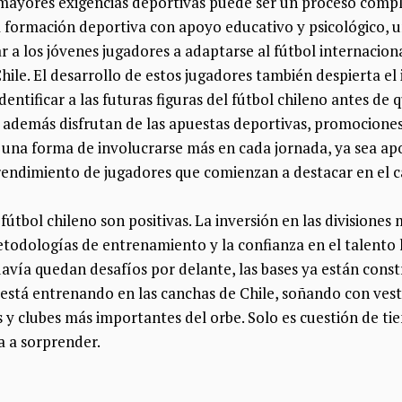
a mayores exigencias deportivas puede ser un proceso compl
formación deportiva con apoyo educativo y psicológico, 
r a los jóvenes jugadores a adaptarse al fútbol internacion
hile. El desarrollo de estos jugadores también despierta el 
entificar a las futuras figuras del fútbol chileno antes de q
s además disfrutan de las apuestas deportivas, promocione
 una forma de involucrarse más en cada jornada, ya sea ap
l rendimiento de jugadores que comienzan a destacar en el 
fútbol chileno son positivas. La inversión en las divisiones 
todologías de entrenamiento y la confianza en el talento
avía quedan desafíos por delante, las bases ya están const
está entrenando en las canchas de Chile, soñando con vesti
os y clubes más importantes del orbe. Solo es cuestión de ti
a a sorprender.