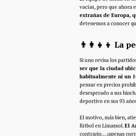
vacías, pero que ahora e
extrañas de Europa, q
detenemos a conocer qué
👨‍👩‍👧‍👦 La 
Si uno revisa los partid
ser que la ciudad ubic
habitualmente ni un 
pensar en precios prohibi
desesperado a sus hincha
deportivo en sus 93 años
El motivo, más bien, ati
fútbol en Limassol.
El A
contrario… ¡apenas cuen