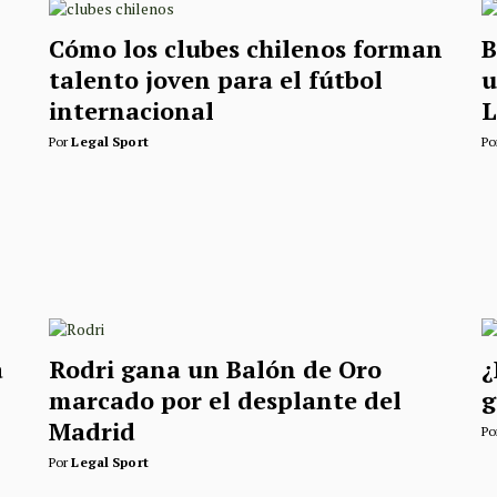
Cómo los clubes chilenos forman
B
talento joven para el fútbol
u
internacional
L
Por
Legal Sport
Po
a
Rodri gana un Balón de Oro
¿
marcado por el desplante del
g
Madrid
Po
Por
Legal Sport