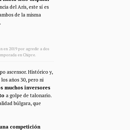
cia del Aris, este sí es
, ambos de la misma
.
ión en 2019 por agredir a dos
 temporada en Chipre.
po ascensor. Histórico y,
los años 30, pero ni
s muchos inversores
cto
a golpe de talonario.
alidad búlgara, que
r una competición