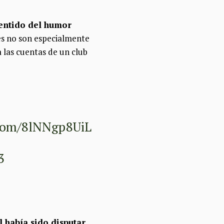
entido del humor
res no son especialmente
 las cuentas de un club
.com/8lNNgp8UiL
3
 había sido disputar