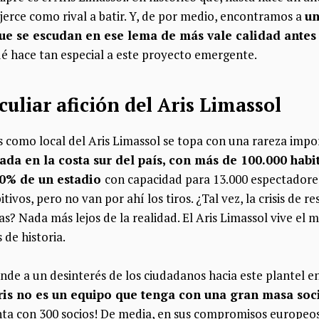
jerce como rival a batir. Y, de por medio, encontramos a
un
ue se escudan en ese lema de más vale calidad antes
 hace tan especial a este proyecto emergente.
peculiar afición del Aris Limassol
os como local del Aris Limassol se topa con una rareza impo
ada en la costa sur del país, con más de 100.000 habi
10% de un estadio
con capacidad para 13.000 espectadores
tivos, pero no van por ahí los tiros. ¿Tal vez, la crisis de r
s? Nada más lejos de la realidad. El Aris Limassol vive e
 de historia.
ende a un desinterés de los ciudadanos hacia este plantel en
ris no es un equipo que tenga con una gran masa soc
ta con 300 socios! De media, en sus compromisos europeo