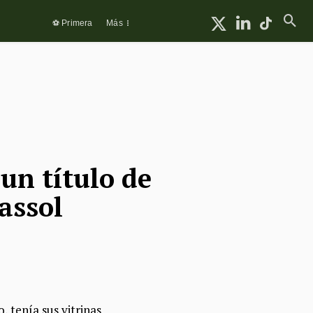
⚽ Primera
Más
un título de
assol
, tenía sus vitrinas