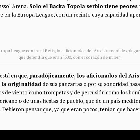
assol Arena.
Solo el Backa Topola serbio tiene peores
e en la Europa League, con un recinto cuya capacidad apen
uropa League contra el Betis, los aficionados del Aris Limassol despleg
que defendía que eran “300, con el corazón de miles”.
 está en que,
paradójicamente, los aficionados del Ari
 la originalidad
de sus pancartas o por su sonoridad bas
os de viento como trompetas y de percusión como los bom
ericano o de unas fiestas de pueblo, que de un país medite
 Debieron pensar que, ya que eran pocos, tenían que hace