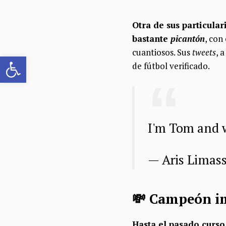
Otra de sus particula
bastante
picantón
, con
cuantiosos. Sus
tweets
, 
Abrir barra de herramientas
de fútbol verificado.
I'm Tom and 
— Aris Limas
💸 Campeón im
Hasta el pasado curso