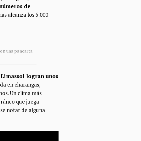
 números de
as alcanza los 5.000
aron una pancarta
s Limassol logran unos
ada en charangas,
bos. Un clima más
rráneo que juega
rse notar de alguna