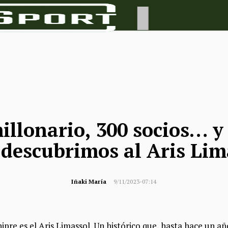
llonario, 300 socios… y 
: descubrimos al Aris Lim
Iñaki María
9/11/2023-07:14
pre es el Aris Limassol. Un histórico que, hasta hace un año