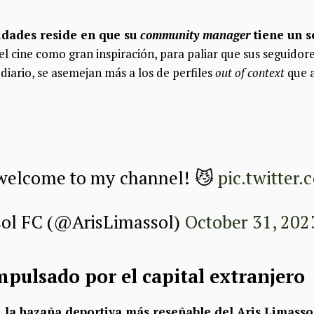
ridades reside en que su
community manager
tiene un s
 el cine como gran inspiración, para paliar que sus seguido
a diario, se asemejan más a los de perfiles
out of context
que a
welcome to my channel! 😼
pic.twitter
sol FC (@ArisLimassol)
October 31, 202
pulsado por el capital extranjero
, la hazaña deportiva más reseñable del Aris Limassol