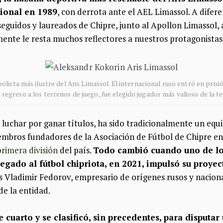
cional en 1989
, con derrota ante el AEL Limassol. A diferen
seguidos y laureados de Chipre, junto al Apollon Limassol
mente le resta muchos reflectores a nuestros protagonistas
olista más ilustre del Aris Limassol. El internacional ruso entró en pris
u regreso a los terrenos de juego, fue elegido jugador más valioso de la
e luchar por ganar títulos, ha sido tradicionalmente un equi
embros fundadores de la Asociación de Fútbol de Chipre en 
primera división
del país.
Todo cambió cuando uno de lo
legado al fútbol chipriota, en 2021, impulsó su proye
s Vladimir Fedorov, empresario de orígenes rusos y nacion
de la entidad.
e cuarto y se clasificó, sin precedentes, para disputa