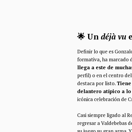
🌟 Un
déjà vu
e
Definir lo que es Gonza
formativa, ha marcado d
llega a este de mucha
perfil) o en el centro d
destaca por listo.
Tiene 
delantero atípico a lo
icónica celebración de 
Casi siempre ligado al 
regresar a Valdebebas de
su juego su gran arma. Y