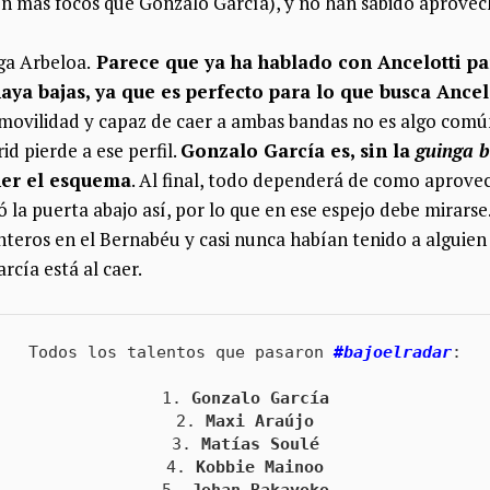
 con más focos que Gonzalo García), y no han sabido aprovec
ga Arbeloa.
Parece que ya ha hablado con Ancelotti pa
ya bajas, ya que es perfecto para lo que busca Ancel
movilidad y capaz de caer a ambas bandas no es algo común
id pierde a ese perfil.
Gonzalo García es, sin la
guinga b
er el esquema
. Al final, todo dependerá de como aprove
ó la puerta abajo así, por lo que en ese espejo debe mirars
teros en el Bernabéu y casi nunca habían tenido a alguien t
cía está al caer.
Todos los talentos que pasaron 
#bajoelradar
:

1. 
Gonzalo García
2. 
Maxi Araújo
3. 
Matías Soulé
4. 
Kobbie Mainoo