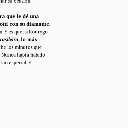
har su ocasión.
ra que le dé una
otti con su diamante
.
. Y es que, si Rodrygo
rasileira
, lo más
che los minutos que
e. Nunca había habido
an especial. El