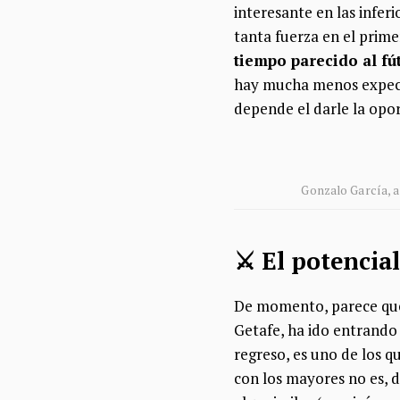
interesante en las infe
tanta fuerza en el prim
tiempo parecido al fút
hay mucha menos expecta
depende el darle la opor
Gonzalo García, a 
⚔️​ El potencia
De momento, parece que e
Getafe, ha ido entrando e
regreso, es uno de los q
con los mayores no es,