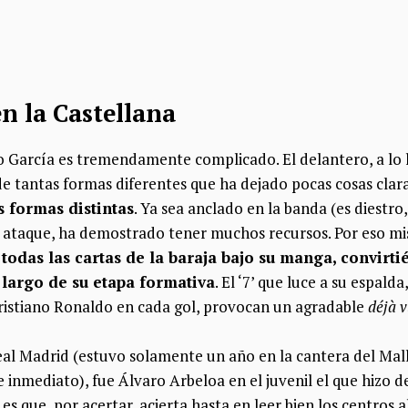
n la Castellana
lo García es tremendamente complicado. El delantero, a lo 
e tantas formas diferentes que ha dejado pocas cosas clar
s formas distintas
. Ya sea anclado en la banda (es diestro,
el ataque, ha demostrado tener muchos recursos. Por eso mi
todas las cartas de la baraja bajo su manga, convirt
 largo de su etapa formativa
. El ‘7’ que luce a su espald
Cristiano Ronaldo en cada gol, provocan un agradable
déjà v
Real Madrid (estuvo solamente un año en la cantera del Ma
 inmediato), fue Álvaro Arbeloa en el juvenil el que hizo 
 es que, por acertar, acierta hasta en leer bien los centros 