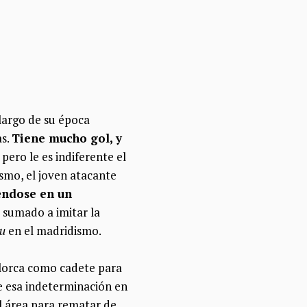
largo de su época
as.
Tiene mucho gol, y
 pero le es indiferente el
smo, el joven atacante
iéndose en un
a, sumado a imitar la
u
en el madridismo.
llorca como cadete para
de esa indeterminación en
al área para rematar de