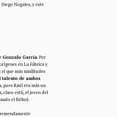
 Diego Nogales, y este
de Gonzalo García
. Por
orígenes en La Fábrica y
s el que más similitudes
l talento de ambos
n, pues Raúl era más un
claro está, el joven del
iado el fútbol.
o tremendamente