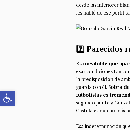
desde las inferiores blan
les habló de ese perfil 
7️⃣​ Parecidos
Es inevitable que apa
esas condiciones tan com
la predisposición de ambo
guarda con él. S
obra de
Abrir barra de herramientas
futbolistas es tremend
segundo punta y Gonzalo 
Castilla es mucho más po
Esa indeterminación qu