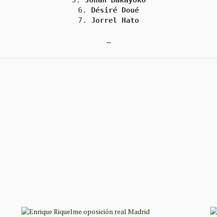
5. 
Johan Bakayoko
6. 
Désiré Doué
7. 
…