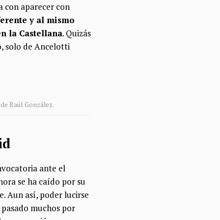
ña con aparecer con
ferente y al mismo
en la Castellana
. Quizás
 solo de Ancelotti
o de Raúl González.
id
nvocatoria ante el
ahora se ha caído por su
. Aun así, poder lucirse
n pasado muchos por