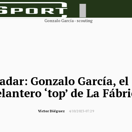
radar: Gonzalo García, e
lantero ‘top’ de La Fábr
Víctor Diéguez
4/10/2023-07:29