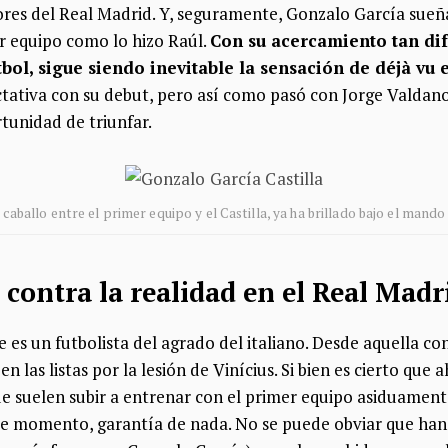
riores del Real Madrid. Y, seguramente, Gonzalo García sue
er equipo como lo hizo Raúl.
Con su acercamiento tan di
bol, sigue siendo inevitable la sensación de déjà vu 
tiva con su debut, pero así como pasó con Jorge Valdano,
tunidad de triunfar.
caballo entre el primer equipo y el Castilla, ya ha brillado bajo el mand
l contra la realidad en el Real Madr
s un futbolista del agrado del italiano. Desde aquella co
n las listas por la lesión de Vinícius. Si bien es cierto que 
ue suelen subir a entrenar con el primer equipo asiduamente
 de momento, garantía de nada. No se puede obviar que ha