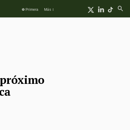
⚽ Primera
Más
l próximo
ica