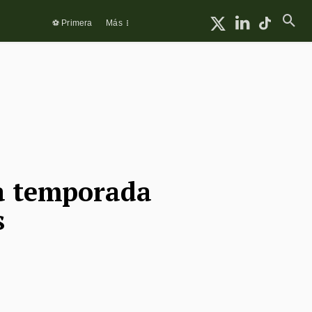
⚽ Primera
Más
la temporada
s