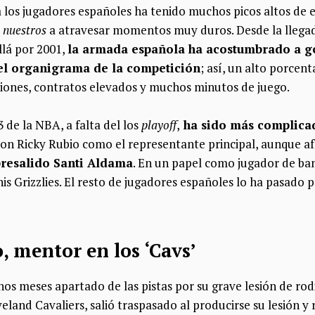
os jugadores españoles ha tenido muchos picos altos de en
s
nuestros
a atravesar momentos muy duros. Desde la llegad
llá por 2001,
la armada española ha acostumbrado a 
el organigrama de la competición
; así, un alto porcent
iones, contratos elevados y muchos minutos de juego.
de la NBA, a falta del los
playoff
,
ha sido más complicad
Con Ricky Rubio como el representante principal, aunque af
resalido Santi Aldama
. En un papel como jugador de ba
s Grizzlies. El resto de jugadores españoles lo ha pasado p
, mentor en los ‘Cavs’
s meses apartado de las pistas por su grave lesión de rodil
veland Cavaliers, salió traspasado al producirse su lesión y 