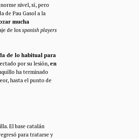
orme nivel, sí, pero
a de Pau Gasol a la
gozar mucha
aje de los
spanish players
a de lo habitual para
ectado por su lesión,
en
nquillo ha terminado
eor, hasta el punto de
la. El base catalán
regresó para tratarse y