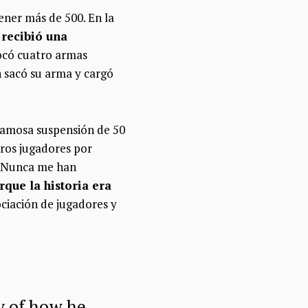
ener más de 500. En la
 recibió una
ocó cuatro armas
n sacó su arma y cargó
 famosa suspensión de 50
tros jugadores por
. “Nunca me han
que la historia era
sociación de jugadores y
y of how he