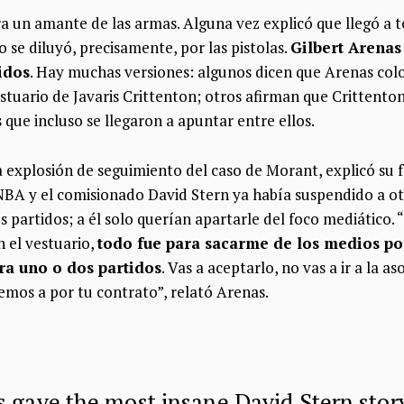
ra un amante de las armas. Alguna vez explicó que llegó a t
 se diluyó, precisamente, por las pistolas.
Gilbert Arenas
idos
. Hay muchas versiones: algunos dicen que Arenas col
stuario de Javaris Crittenton; otros afirman que Crittento
que incluso se llegaron a apuntar entre ellos.
la explosión de seguimiento del caso de Morant, explicó su
 NBA y el comisionado David Stern ya había suspendido a o
s partidos; a él solo querían apartarle del foco mediático
 el vestuario,
todo fue para sacarme de los medios por
a uno o dos partidos
. Vas a aceptarlo, no vas a ir a la a
emos a por tu contrato”, relató Arenas.
s gave the most insane David Stern stor