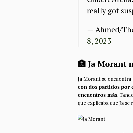
really got su
— Ahmed/The 
8, 2023
🏥 Ja Morant 
Ja Morant se encuentra 
con dos partidos por 
encuentros más
. Tand
que explicaba que Ja se r