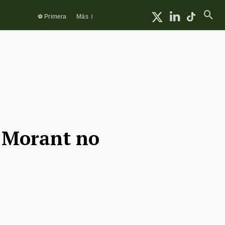
⚽ Primera
Más
a Morant no