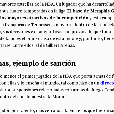
 mayores estrellas de la NBA. Un jugador que ha desarrolla
n sus cuatro temporadas en la liga.
El base de Memphis Gr
los mayores atractivos de la competición
y esta campa
la franquicia de Tennessee a moverse dentro de las quiniela
 sus decisiones extradeportivas han provocado que todo 
de Ja no es el primer caso de esta índole y, por tanto, tien
rse. Entre ellos, el de Gilbert Arenas.
nas, ejemplo de sanción
o menos el primer jugador de la NBA que porta armas de fu
con ellas y lo enseña al mundo, tal como hizo en un
direct
ieron suspensiones relacionadas con armas de fuego. Tamb
lento del que demuestra Ja Morant.
gador, por talento, más cercano a Ja entre los que fueron s