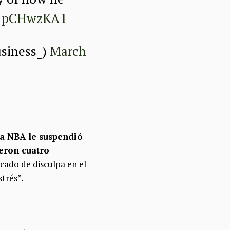
O1pCHwzKA1
siness_)
March
a NBA le suspendió
ieron cuatro
cado de disculpa en el
strés”.