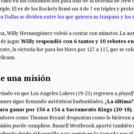
rrado en los continuos dos para uno de la defensa de New O
iple. El ex de los Rockets firmó un 4 de 7 en triples y prol
n Dallas se dividen entre los que quieren su traspaso y los
ana, Willy Hernangómez volvió a contar con minutos. La aus
 de jugar.
Willy respondió con 6 tantos y 10 rebotes en
ente, la victoria fue para los Mavs por 127 a 117, que se co
licans.
ne una misión
ñado en que Los Angeles Lakers (19-21) regresen a
playoff
James sigue firmando auténticas barbaridades. ¿
La última?
para ganar por 136 a 134 a Sacramento Kings (20-18)
.
ugadores como Thomas Bryant despuntan como lo hicieron a
 misión puede cumplirse. Russell Westbrook aportó también
saliendo desde el banquillo para seguir en la pomada por e