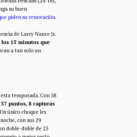
rleans Pelicans (24-16),
onga su buen
 que piden su renovación
.
encia de Larry Nance Jr.
 los 15 minutos que
locan a tan solo un
esta temporada. Con 38
 37 puntos, 8 capturas
 Un único choque les
noche, con sus 29
 un doble-doble de 23
l premio a mejor sexto