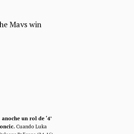
 the Mavs win
 anoche un rol de ‘4’
oncic.
Cuando Luka