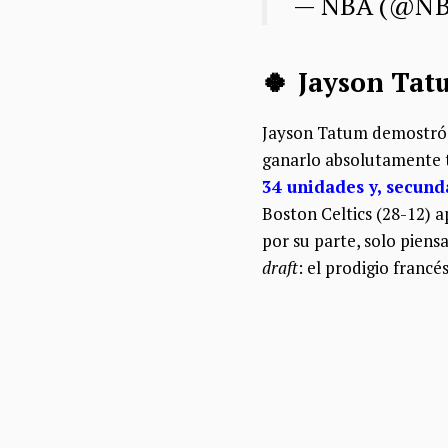
— NBA (@N
🍀 Jayson Tat
Jayson Tatum demostró f
ganarlo absolutamente t
34 unidades y, secund
Boston Celtics (28-12) a
por su parte, solo piensa
draft
: el prodigio fran