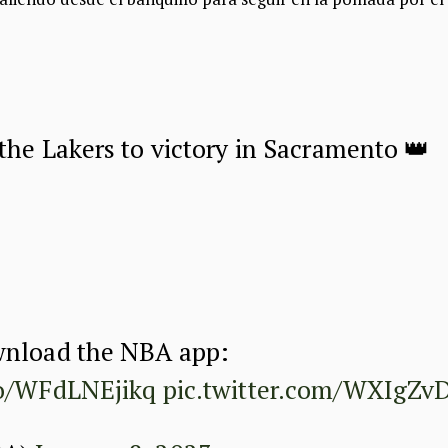
the Lakers to victory in Sacramento 👑
wnload the NBA app:
co/WFdLNEjikq
pic.twitter.com/WXIgZv