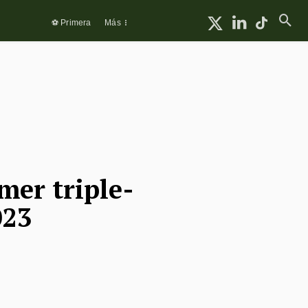
⚽ Primera
Más
mer triple-
023