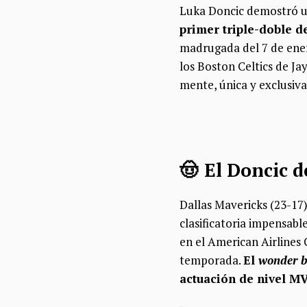
Luka Doncic demostró u
primer triple-doble d
madrugada del 7 de ener
los Boston Celtics de J
mente, única y exclusi
🤠 El Doncic d
Dallas Mavericks (23-17)
clasificatoria impensabl
en el American Airlines 
temporada.
El
wonder 
actuación de nivel M