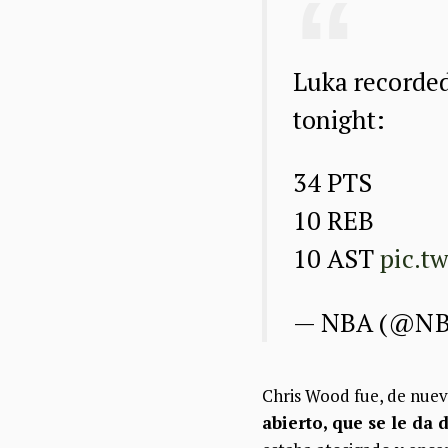
Luka recorded
tonight:
34 PTS
10 REB
10 AST
pic.t
— NBA (@N
Chris Wood fue, de nuev
abierto, que se le da