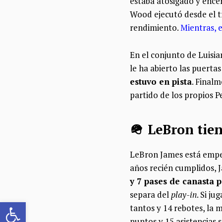
estaba atosigado y ence
Wood ejecutó desde el tr
rendimiento.
Mientras, e
En el conjunto de Luisi
le ha abierto las puertas
estuvo en pista
. Finalm
partido de los propios Pe
🪖 LeBron tie
LeBron James está empe
años recién cumplidos, 
y 7 pases de canasta 
separa del
play-in
. Si j
Abrir barra de herramientas
tantos y 14 rebotes, la
puntos y 15 asistencias 