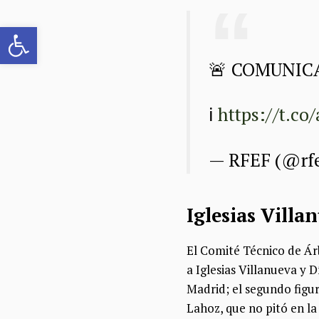
Abrir barra de herramientas
🚨 COMUNIC
ℹ️
https://t.c
— RFEF (@rf
Iglesias Villa
El Comité Técnico de Ár
a Iglesias Villanueva y 
Madrid; el segundo figur
Lahoz, que no pitó en la 