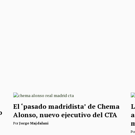
El ‘pasado madridista’ de Chema
L
o
Alonso, nuevo ejecutivo del CTA
a
m
Por
Jorge Majdalani
Po