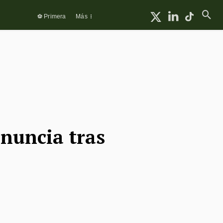
⚽ Primera
Más
onuncia tras