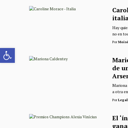
Carol
ital
Hay quien
no en tod
Por
Mois
Abrir barra de herramientas
Mari
de un
Arse
Mariona 
a otra en
Por
Legal
El ‘í
gana