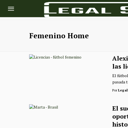
Femenino Home
Alex
las l
El fútbo
pasada t
Por
Legal
El su
opor
histo