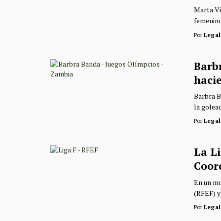
Marta Vi
femenino
Por
Legal
Barbr
haci
Barbra B
la golead
Por
Legal
La L
Coor
En un mo
(RFEF) y 
Por
Legal