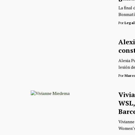
La final
Bonmatí 
Por
Legal
Alexi
cons
Alexia P
lesión de
Por
Marc
Vivi
WSL,
Barc
Vivianne
Women’s 