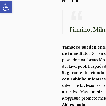
construir.
Abrir barra de herramientas
Firmino, Miln
Tampoco pueden engaña
de inmediato
. Es bien
pasando una formación m
del Liverpool. Después d
Seguramente, viendo e
con Fabinho mientras 
salvo que las lesiones lo
atractivo. Más aún, si s
Kloppismo
promete mejor
Ahí es nada
.