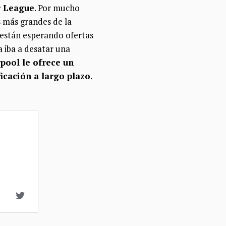
r League
. Por mucho
s más grandes de la
 están esperando ofertas
a iba a desatar una
rpool le ofrece un
ficación a largo plazo
.