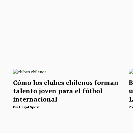
Cómo los clubes chilenos forman
B
talento joven para el fútbol
u
internacional
L
Por
Legal Sport
Po