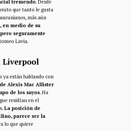
encial tremendo
. Desde
bruto que tanto le gusta
 mancunianos, más aún
, en medio de su
d, pero seguramente
 Romeo Lavia.
l Liverpool
s
ya están hablando con
 de Alexis Mac Allister
mpo de los suyos
. Ha
ue residían en el
s.
La posición de
ino, parece ser la
a lo que quiere