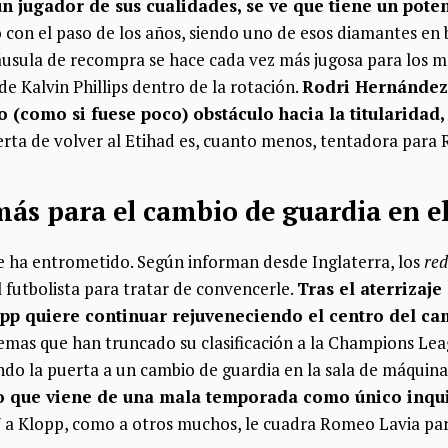
 un jugador de sus cualidades, se ve que tiene un pot
o con el paso de los años, siendo uno de esos diamantes en 
cláusula de recompra se hace cada vez más jugosa para los
de Kalvin Phillips dentro de la rotación.
Rodri Hernández
co (como si fuese poco) obstáculo hacia la titularida
ferta de volver al Etihad es, cuanto menos, tentadora para
ás para el cambio de guardia en e
se ha entrometido. Según informan desde Inglaterra, los
red
 futbolista para tratar de convencerle.
Tras el aterrizaje
opp quiere continuar rejuveneciendo el centro del ca
emas que han truncado su clasificación a la Champions Leag
ndo la puerta a un cambio de guardia en la sala de máquina
o que viene de una mala temporada como único inquil
Y a Klopp, como a otros muchos, le cuadra Romeo Lavia par