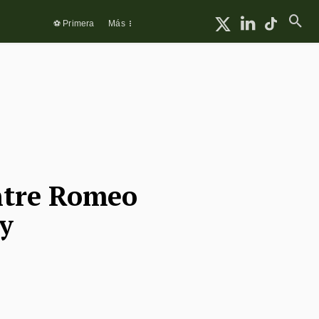
⚽ Primera
Más
ntre Romeo
ty