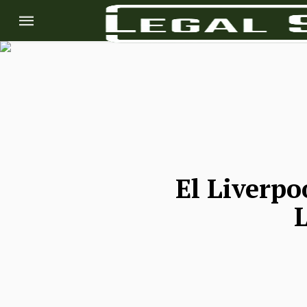
El Liverp
L