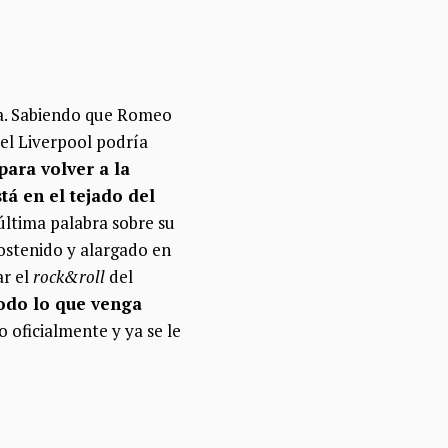
da. Sabiendo que Romeo
 el Liverpool podría
para volver a la
tá en el tejado del
 última palabra sobre su
ostenido y alargado en
ar el
rock&roll
del
odo lo que venga
 oficialmente y ya se le