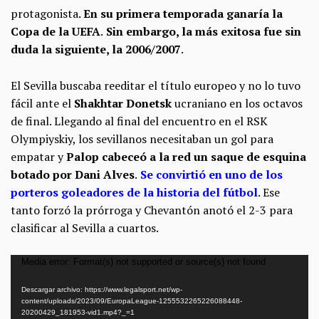
protagonista.
En su primera temporada ganaría la
Copa de la UEFA
.
Sin embargo, la más exitosa fue sin
duda la siguiente, la 2006/2007
.
El Sevilla buscaba reeditar el título europeo y no lo tuvo
fácil ante el
Shakhtar Donetsk
ucraniano en los octavos
de final. Llegando al final del encuentro en el RSK
Olympiyskiy, los sevillanos necesitaban un gol para
empatar y
Palop cabeceó a la red un saque de esquina
botado por Dani Alves
.
Se convirtió en uno de los
porteros goleadores de la historia del fútbol
. Ese
tanto forzó la prórroga y Chevantón anotó el 2-3 para
clasificar al Sevilla a cuartos.
Reproductor
Media error: Format(s) not supported or source(s) not found
de
Descargar archivo: https://www.legalsport.net/wp-
vídeo
content/uploads/2023/09/EuropaLeague-1255532265226088448-
20200429_181953-vid1.mp4?_=1