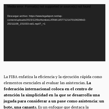
Reproductor
Media error: Format(s) not supported or source(s) not found
de
Descargar archivo: https://www.legalsport.net/wp-
vídeo
content/uploads/2023/12/6toHombreLATAM-1457712147010629642-
20211108_151033-vid1.mp4?_=1
La FIBA enfatiza la eficiencia y la ejecución rápida como
elementos esenciales al evaluar las asistencias.
La
federación internacional coloca en el centro de
atención la simplicidad en la que se desarrolla una
jugada para considerar a un pase como asistencia: un
bote, una canast
a. Es un enfoque que destaca la