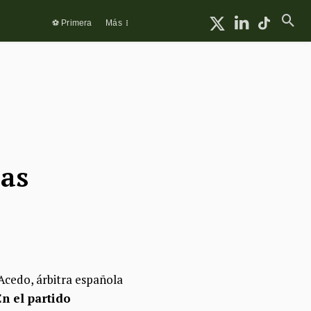
⚽ Primera
Más
ías
 Acedo, árbitra española
En el partido