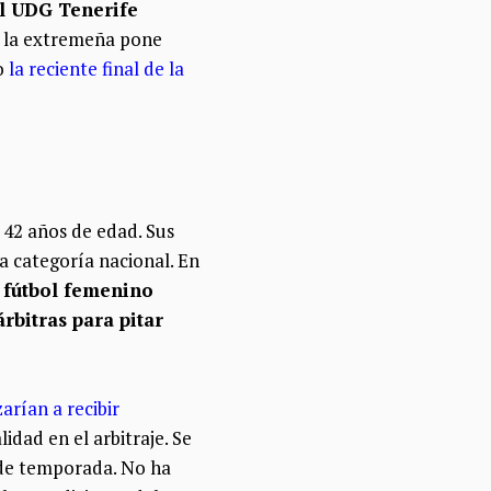
el UDG Tenerife
, la extremeña pone
lo
la reciente final de la
s 42 años de edad. Sus
a categoría nacional. En
l fútbol femenino
rbitras para pitar
arían a recibir
alidad en el arbitraje. Se
l de temporada. No ha