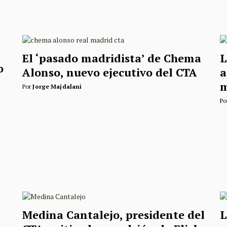
El ‘pasado madridista’ de Chema
L
o
Alonso, nuevo ejecutivo del CTA
a
m
Por
Jorge Majdalani
Po
Medina Cantalejo, presidente del
L