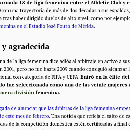
jornada 18 de liga femenina entre el Athletic Club y 
. Con una trayectoria de más de dos décadas a sus espaldas
ra tras haber dirigido duelos de alto nivel, como por ejemp
enina en el Estadio José Fouto de Mérida
.
 y agradecida
a de la liga femenina dice adiós al arbitraje en activo a su
n 2001, pero no fue hasta 2009 cuando consiguió alcanzar l
cional con categoría de FIFA y UEFA.
Entró en la élite de
o fue seleccionada como una de las veinte mujeres á
imera división
femenina.
gada de anunciar que las árbitras de la liga femenina empez
de este mes de febrero
. Una noticia que refleja el salto de c
das de la competición doméstica estén certificadas a fina