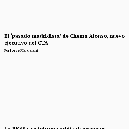
El ‘pasado madridista’ de Chema Alonso, nuevo
ejecutivo del CTA
Por
Jorge Majdalani
La RFEF y su informe arbitral: ascensos,