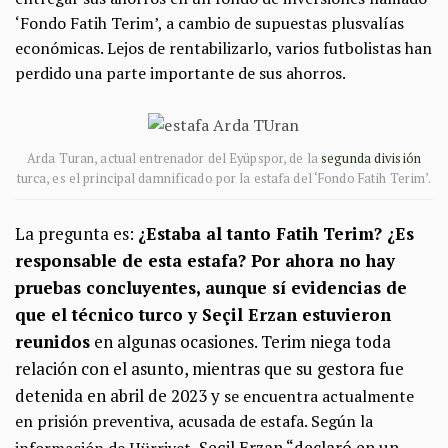
‘Fondo Fatih Terim’, a cambio de supuestas plusvalías
económicas. Lejos de rentabilizarlo, varios futbolistas han
perdido una parte importante de sus ahorros.
Arda Turan, actual entrenador del Eyüpspor, de la
segunda división
turca, es el principal damnificado por la estafa del ‘Fondo Fatih Terim’.
La pregunta es:
¿Estaba al tanto Fatih Terim? ¿Es
responsable de esta estafa? Por ahora no hay
pruebas concluyentes, aunque sí evidencias de
que el técnico turco y Seçil Erzan estuvieron
reunidos
en algunas ocasiones. Terim niega toda
relación con el asunto, mientras que su gestora fue
detenida en abril de 2023 y
se encuentra actualmente
en prisión preventiva, acusada de estafa. Según la
Seçil Erzan “
declaró en un