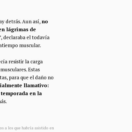
ay detrás. Aun así,
no
en lágrimas de
”, declaraba el todavía
ratiempo muscular.
a resistir la carga
 musculares. Estas
etas, para que el daño no
cialmente llamativo:
a temporada en la
más.
s a los que habría asistido en