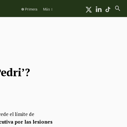
⚽ Primera
Más
edri’?
ede el límite de
utiva por las lesiones