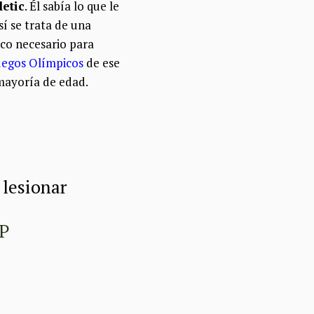
letic
. Él sabía lo que le
sí se trata de una
ico necesario para
uegos Olímpicos
de ese
mayoría de edad.
 lesionar
P