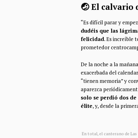
🤕 El calvario 
“Es difícil parar y empe
dudéis que las lágrim
felicidad
. Es increíble
prometedor centrocampis
De la noche a la mañana 
exacerbada del calendar
“tienen memoria” y convi
aparezca periódicamente
solo se perdió dos de
élite
, y, desde la prime
En total, el canterano de Las