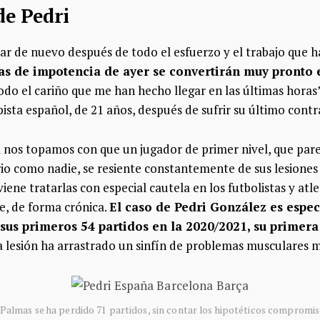
de Pedri
zar de nuevo después de todo el esfuerzo y el trabajo que h
as de impotencia de ayer se convertirán muy pronto 
 todo el cariño que me han hecho llegar en las últimas horas
ta español, de 21 años, después de sufrir su último cont
nos topamos con que un jugador de primer nivel, que parecí
io como nadie, se resiente constantemente de sus lesiones
ene tratarlas con especial cautela en los futbolistas y atl
, de forma crónica.
El caso de Pedri González es espe
 sus primeros 54 partidos en la 2020/2021, su primer
ra lesión ha arrastrado un sinfín de problemas musculares 
 Palmas se ha perdido 71 partidos, sin contar los hipotéticos compromiso