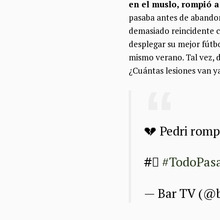
en el muslo, rompió a 
pasaba antes de abandona
demasiado reincidente c
desplegar su mejor fútbo
mismo verano. Tal vez, 
¿Cuántas lesiones van y
💔 Pedri rompe
#⃣
#TodoPas
— Bar TV (@b