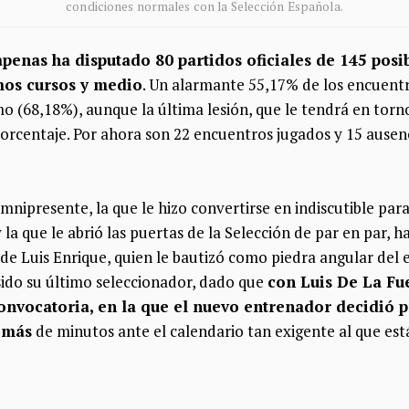
condiciones normales con la Selección Española.
apenas ha disputado 80 partidos oficiales de 145 posi
mos cursos y medio
. Un alarmante 55,17% de los encuent
 (68,18%), aunque la última lesión, que le tendrá en torno
porcentaje. Por ahora son 22 encuentros jugados y 15 ause
omnipresente, la que le hizo convertirse en indiscutible p
 la que le abrió las puertas de la Selección de par en par, 
 de Luis Enrique, quien le bautizó como piedra angular del 
sido su último seleccionador, dado que
con Luis De La Fu
onvocatoria, en la que el nuevo entrenador decidió p
 más
de minutos ante el calendario tan exigente al que est