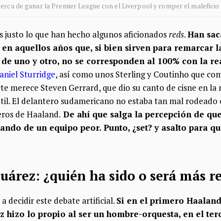
erca de ganar la Premier League con el Liverpool y romper el maleficio 
 justo lo que han hecho algunos aficionados
reds
.
Han sac
 en aquellos años que, si bien sirven para remarcar l
de uno y otro, no se corresponden al 100% con la re
aniel Sturridge
, así como unos Sterling y Coutinho que c
arte merece Steven Gerrard, que dio su canto de cisne en 
il. El delantero sudamericano no estaba tan mal rodeado c
eros de Haaland.
De ahí que salga la percepción de que
irando de un equipo peor. Punto, ¿set? y asalto para 
uárez: ¿quién ha sido o será más r
a decidir este debate artificial.
Si en el primero Haaland
z hizo lo propio al ser un hombre-orquesta, en el ter