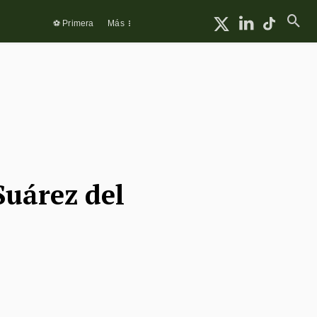
⚽ Primera
Más
Suárez del