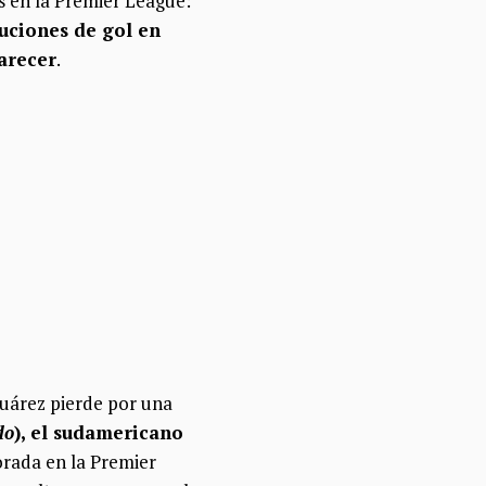
 en la Premier League:
uciones de gol en
parecer
.
Suárez pierde por una
do
), el sudamericano
orada en la Premier