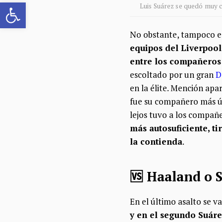
Abrir barra de herramientas
Luis Suárez se quedó muy c
No obstante, tampoco es
equipos del Liverpool
entre los compañeros 
escoltado por un gran
D
en la élite. Mención ap
fue su compañero más út
lejos tuvo a los compañ
más autosuficiente, t
la contienda
.
🆚 Haaland o S
En el último asalto se va 
y en el segundo Suáre