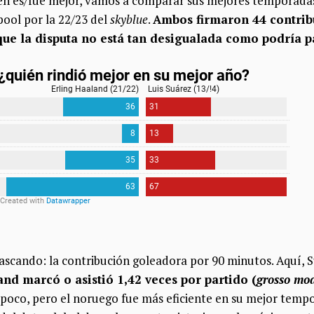
én es/fue mejor, vamos a comparar sus mejores temporadas
rpool por la 22/23 del
skyblue
.
Ambos firmaron 44 contrib
 que la disputa no está tan desigualada como podría 
rascando: la contribución goleadora por 90 minutos. Aquí, 
nd marcó o asistió 1,42 veces por partido (
grosso mo
r poco, pero el noruego fue más eficiente en su mejor temp