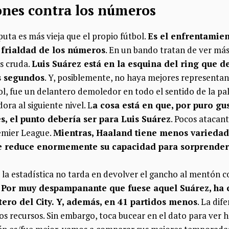
iones contra los números
puta es más vieja que el propio fútbol.
Es el enfrentamien
 frialdad de los números
. En un bando tratan de ver más 
s cruda.
Luis Suárez está en la esquina del ring que d
s segundos
. Y, posiblemente, no haya mejores representant
l, fue un delantero demoledor en todo el sentido de la pal
dora al siguiente nivel. L
a cosa está en que, por puro gus
s, el punto debería ser para Luis Suárez
. Pocos atacan
remier League.
Mientras, Haaland tiene menos varieda
e reduce enormemente su capacidad para sorprender 
 la estadística no tarda en devolver el gancho al mentón c
Por muy despampanante que fuese aquel Suárez, ha 
ero del City. Y, además, en 41 partidos menos
. La dif
os recursos. Sin embargo, toca bucear en el dato para ver h