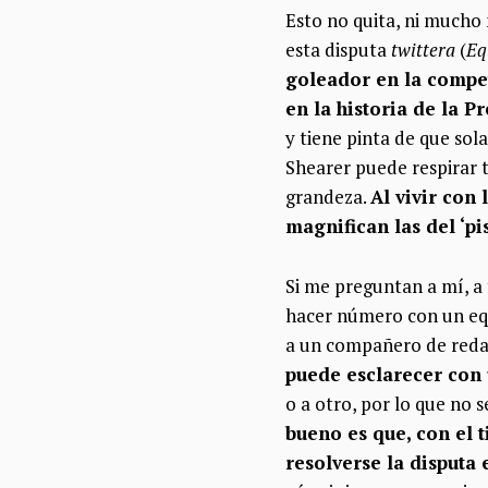
Esto no quita, ni mucho 
esta disputa
twittera
(
Eq
goleador en la compet
en la historia de la P
y tiene pinta de que sol
Shearer puede respirar tr
grandeza.
Al vivir con
magnifican las del ‘p
Si me preguntan a mí, a 
hacer número con un equ
a un compañero de redac
puede esclarecer con
o a otro, por lo que no 
bueno es que, con el 
resolverse la disputa 