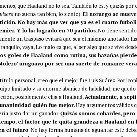
menos, que Haaland no lo sea. También lo es, y quizás por 
uisera
no suena tan bien, lo siento).
El noruego se mueve
ición. No hay más que ver que ya es el cuarto futboli
remier. Y lo ha logrado en 70 partidos
. No tiene sentido
amente un traspaso evitará que sea el máximo anotador hist
anquilo, vaya, Lo malo es que, al ser algo que se vive desde
 los goles de Haaland como rutina, sus hazañas pierd
istolero’ uruguayo por ser una suerte de romance ver
título personal, creo que el mejor fue Luis Suárez. Por icon
ipo limitado y su enorme abanico de habilidad, me quedo c
ción, posiblemente elija a Haaland.
Actualmente, a sept
 unanimidad quién fue mejor
. Hay argumentos válidos q
sería justo dar un ganador.
Quizás somos cobardes, pero 
tiempo, el factor que le quita grandeza a Haaland en 
en el futuro
. No hay forma humana de aguantar este deba