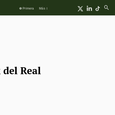
⚽ Primera
Más
 del Real