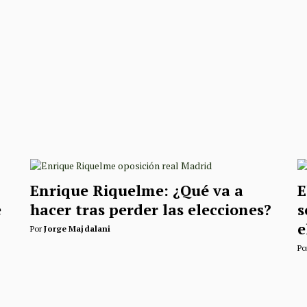
Enrique Riquelme: ¿Qué va a
E
e
hacer tras perder las elecciones?
s
e
Por
Jorge Majdalani
Po