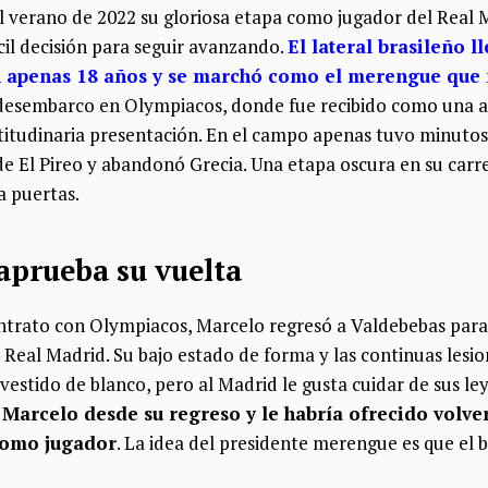
el verano de 2022 su gloriosa etapa como jugador del Real 
cil decisión para seguir avanzando.
El lateral brasileño l
 apenas 18 años y se marchó como el merengue que 
 desembarco en Olympiacos, donde fue recibido como una au
titudinaria presentación. En el campo apenas tuvo minutos
de El Pireo y abandonó Grecia. Una etapa oscura en su carrer
 a puertas.
aprueba su vuelta
ontrato con Olympiacos, Marcelo regresó a Valdebebas para 
l Real Madrid. Su bajo estado de forma y las continuas lesi
 vestido de blanco, pero al Madrid le gusta cuidar de sus l
 Marcelo desde su regreso y le habría ofrecido volve
como jugador
. La idea del presidente merengue es que el b