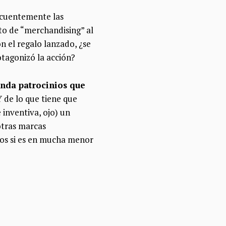
ecuentemente las
to de “merchandising” al
n el regalo lanzado, ¿se
otagonizó la acción?
unda patrocinios que
 Y de lo que tiene que
inventiva, ojo) un
otras marcas
nos si es en mucha menor