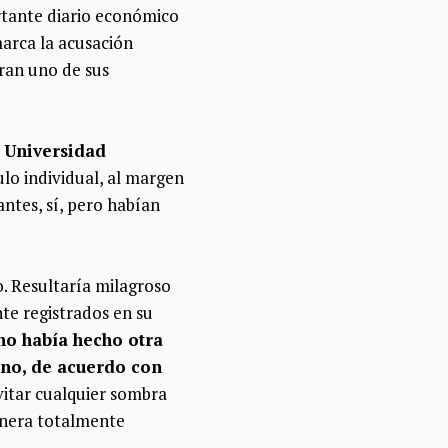
rtante diario económico
marca la acusación
eran uno de sus
b Universidad
ulo individual, al margen
ntes, sí, pero habían
o. Resultaría milagroso
nte registrados en su
no había hecho otra
no, de acuerdo con
vitar cualquier sombra
manera totalmente