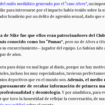
 del ruido mediático generado por el “caso Alves”
, un impo
ike para interesarse por el impacto había tenido sobre la 
dor brasileño por un delito de agresión sexual, dado que 
a de Nike fue que ellos eran patrocinadores del Clu
más conocido como los “Pumas”
, pero no de Alves a tít
a su encarcelamiento— jugador del equipo. Lo habían sido a
par de años.
ta para dejar en mal lugar al diario, porque no hay motiv
ñoles, incluso los muy especializados, tuvieran perfectame
inios deportivos que en el mundo son.
Además, el medio 
rigurosamente de recabar información de primera ma
 profesionalidad y deontología
. Y por añadidura, para e
r que tuvo la honestidad de reflejar la conversación, de 
cia que publicó
sobre el asunto.