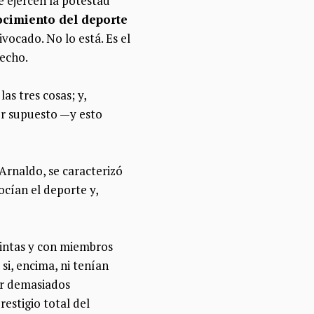
e ejercen la potestad
ocimiento del deporte
vocado. No lo está. Es el
echo.
as tres cosas; y,
or supuesto —y esto
Arnaldo, se caracterizó
cían el deporte y,
tintas y con miembros
i, encima, ni tenían
er demasiados
estigio total del