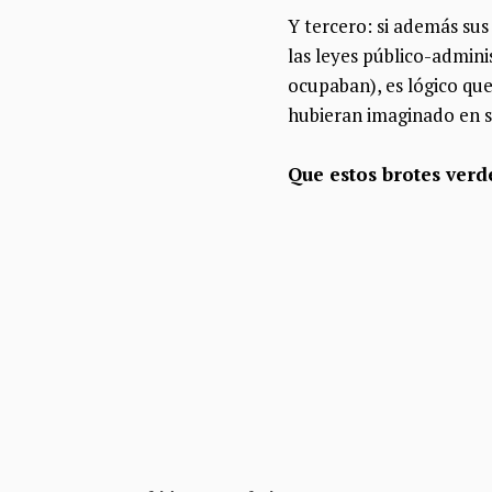
Y tercero: si además su
las leyes público-admini
ocupaban), es lógico que
hubieran imaginado en s
Que estos brotes verd