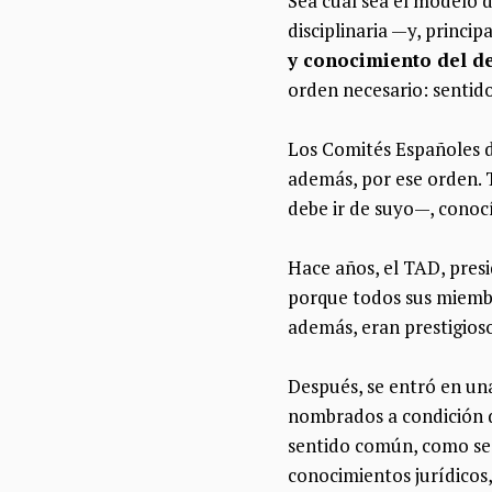
Sea cual sea el modelo d
disciplinaria —y, princi
y conocimiento del d
orden necesario: sentid
Los Comités Españoles de
además, por ese orden. 
debe ir de suyo—, conoc
Hace años, el TAD, presi
porque todos sus miembr
además, eran prestigiosos
Después, se entró en un
nombrados a condición d
sentido común, como se 
conocimientos jurídicos,