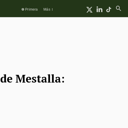
⚽ Primera
Más
 de Mestalla: