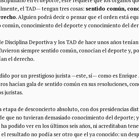
isciplinario en el deporte, este requiere que los órganos qu
palmente, el TAD— tengan tres cosas:
sentido común, con
erecho
. Alguien podrá decir o pensar que el orden está equi
o común, conocimiento del deporte y conocimiento del der
 Disciplina Deportiva y los TAD de hace unos años tenían l
Tuvieron siempre sentido común, conocían el deporte y, p
ían el derecho.
dido por un prestigioso jurista —este, sí— como es Enrique 
os hacían gala de sentido común en sus resoluciones, cono
 juristas.
a etapa de desconcierto absoluto, con dos presidencias dis
e que no tuvieran demasiado conocimiento del deporte; y s
ha podido ver en los últimos seis años, ni acreditaban ten
 el resultado no podía ser otro que el ya conocido: un despr