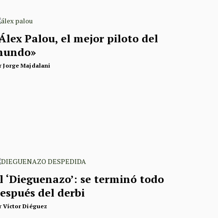
Álex Palou, el mejor piloto del
mundo»
r
Jorge Majdalani
l ‘Dieguenazo’: se terminó todo
espués del derbi
r
Víctor Diéguez