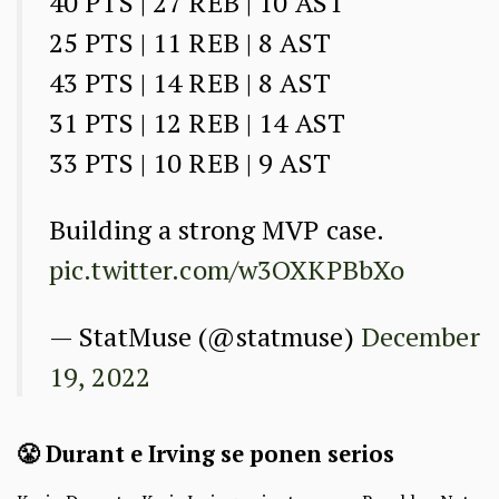
40 PTS | 27 REB | 10 AST
25 PTS | 11 REB | 8 AST
43 PTS | 14 REB | 8 AST
31 PTS | 12 REB | 14 AST
33 PTS | 10 REB | 9 AST
Building a strong MVP case.
pic.twitter.com/w3OXKPBbXo
— StatMuse (@statmuse)
December
19, 2022
😤 Durant e Irving se ponen serios