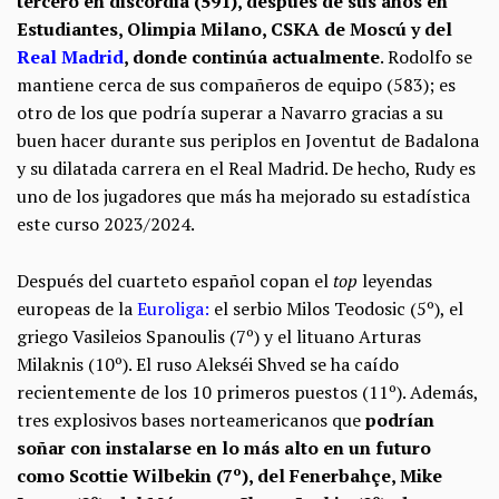
tercero en discordia (591), después de sus años en
Estudiantes, Olimpia Milano, CSKA de Moscú y del
Real Madrid
, donde continúa actualmente
. Rodolfo se
mantiene cerca de sus compañeros de equipo (583); es
otro de los que podría superar a Navarro gracias a su
buen hacer durante sus periplos en Joventut de Badalona
y su dilatada carrera en el Real Madrid. De hecho, Rudy es
uno de los jugadores que más ha mejorado su estadística
este curso 2023/2024.
Después del cuarteto español copan el
top
leyendas
europeas de la
Euroliga:
el serbio Milos Teodosic (5º), el
griego Vasileios Spanoulis (7º) y el lituano Arturas
Milaknis (10º). El ruso Alekséi Shved se ha caído
recientemente de los 10 primeros puestos (11º). Además,
tres explosivos bases norteamericanos que
podrían
soñar con instalarse en lo más alto en un futuro
como Scottie Wilbekin (7º), del Fenerbahçe, Mike