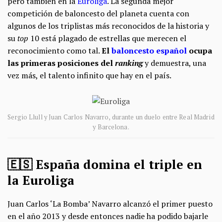
pero también en la
Euroliga
. La segunda mejor
competición de baloncesto del planeta cuenta con
algunos de los triplistas más reconocidos de la historia y
su
top
10 está plagado de estrellas que merecen el
reconocimiento como tal.
El
baloncesto español
ocupa
las primeras posiciones del
ranking
y demuestra, una
vez más, el talento infinito que hay en el país.
Sergio Llull y Juan Carlos Navarro, durante un duelo entre Real Madrid
y Barcelona.
🇪🇸 España domina el triple en
la Euroliga
Juan Carlos ‘La Bomba’ Navarro alcanzó el primer puesto
en el año 2013 y desde entonces nadie ha podido bajarle