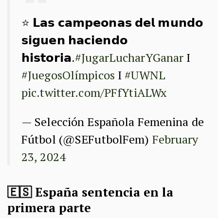
⭐️ 𝗟𝗮𝘀 𝗰𝗮𝗺𝗽𝗲𝗼𝗻𝗮𝘀 𝗱𝗲𝗹 𝗺𝘂𝗻𝗱𝗼
𝘀𝗶𝗴𝘂𝗲𝗻 𝗵𝗮𝗰𝗶𝗲𝗻𝗱𝗼
𝗵𝗶𝘀𝘁𝗼𝗿𝗶𝗮.
#JugarLucharYGanar
I
#JuegosOlímpicos
I
#UWNL
pic.twitter.com/PFfYtiALWx
— Selección Española Femenina de
Fútbol (@SEFutbolFem)
February
23, 2024
🇪🇸 España sentencia en la
primera parte