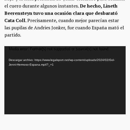
el cuero durante algunos instantes.
De hecho, Lineth
Beerensteyn tuvo una ocasión clara que desbarató
Cata Coll
. Precisamente, cuando mejor parecían estar
las pupilas de Andries Jonker, fue cuando España mató el
partido.
Reproductor
Media error: Format(s) not supported or source(s) not found
de
Descargar archivo: https://www.legalsport.net/wp-content/uploads/2024/02/Gol-
vídeo
Jenni-Hermoso-Espana.mp4?_=1