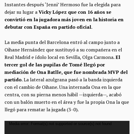
Instantes después ‘Jenni’ Hermoso fue la elegida para
dejar su lugar a
Vicky López que con 16 años se
convirtió en la jugadora más joven en la historia en
debutar con España en partido oficial
.
La media punta del Barcelona entró al campo junto a
Oihane Hernández que sustituyó a su compañera en el
Real Madrid e ídolo local en Sevilla, Olga Carmona.
El
tercer gol de las pupilas de Tomé llegó por
mediación de Ona Batlle, que fue nombrada MVP del
partido
. La lateral azulgrana pasó a la banda izquierda
con el cambio de Oihane. Una internada Ona en la que
centra, con su pierna menos hábil —izquierda—, acabó
con un balón muerto en el área y fue la propia Ona la que
llegó para rematar la jugada (3-0).
Reproductor
Media error: Format(s) not supported or source(s) not found
de