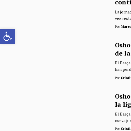
cont
La jorna
vez rest
Por
Marc
Abrir barra de herramientas
Osho
de la
El Barça
han perdi
Por
Crist
Oshoa
la l
El Barça
nueva jor
Por
Crist