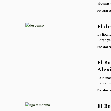
algunas c
Por
Marc
El de
La liga 
Barça ya
Por
Marc
El Ba
Alexi
La jorna
Barcelona
Por
Marc
El Be