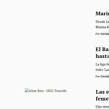
Mari
Desde la
Marina M
Por
Crist
El B
hasta
La liga 
éxito. La
Por
Crist
Las e
feme
Uno siem