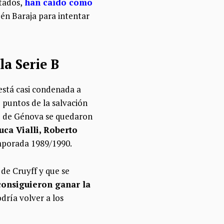
ltados,
han caído como
bén Baraja para intentar
la Serie B
está casi condenada a
12 puntos de la salvación
to de Génova se quedaron
ca Vialli, Roberto
emporada 1989/1990.
de Cruyff y que se
consiguieron ganar la
odría volver a los