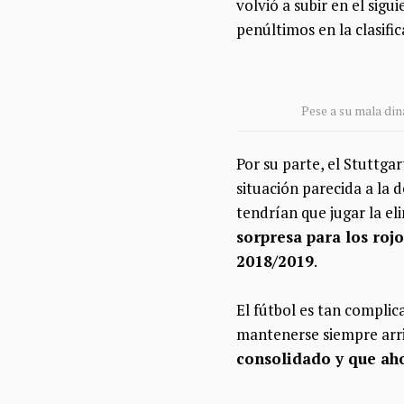
volvió a subir en el sig
penúltimos en la clasific
Pese a su mala di
Por su parte, el Stuttga
situación parecida a la 
tendrían que jugar la el
sorpresa para los roj
2018/2019
.
El fútbol es tan complic
mantenerse siempre arr
consolidado y que aho