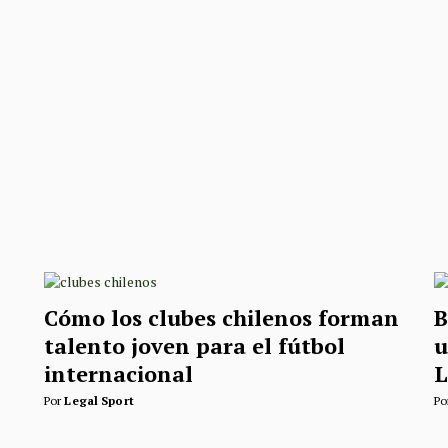
Cómo los clubes chilenos forman
B
talento joven para el fútbol
u
internacional
L
Por
Legal Sport
Po