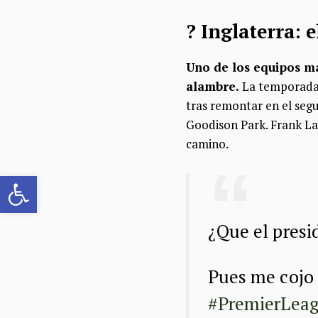
? Inglaterra: 
Uno de los equipos má
alambre.
La temporada 
tras remontar en el seg
Goodison Park. Frank La
camino.
Abrir barra de herramientas
¿Que el presi
Pues me cojo 
#PremierLea