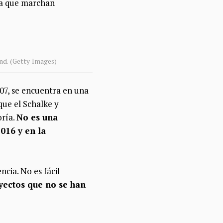
 ya que marchan
nd. (Getty Images)
007, se encuentra en una
que el Schalke y
oría.
No es una
016 y en la
cia. No es fácil
yectos que no se han