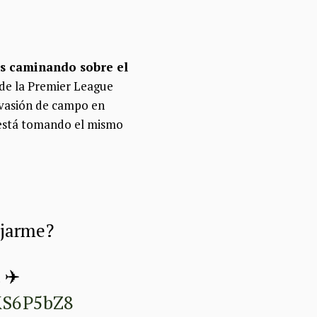
as caminando sobre el
 de la Premier League
nvasión de campo en
o está tomando el mismo
ejarme?
 ✈️
EKS6P5bZ8