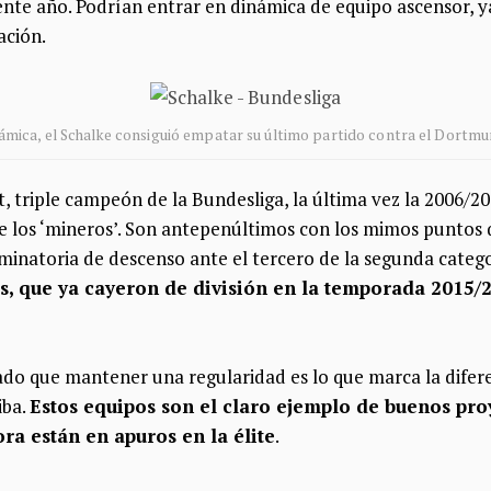
uiente año. Podrían entrar en dinámica de equipo ascensor,
ación.
námica, el Schalke consiguió empatar su último partido contra el Dortmu
rt, triple campeón de la Bundesliga, la última vez la 2006/2
de los ‘mineros’. Son antepenúltimos con los mimos puntos 
iminatoria de descenso ante el tercero de la segunda categ
os, que ya cayeron de división en la temporada 2015/2
ado que mantener una regularidad es lo que marca la diferen
iba.
Estos equipos son el claro ejemplo de buenos pro
ra están en apuros en la élite
.