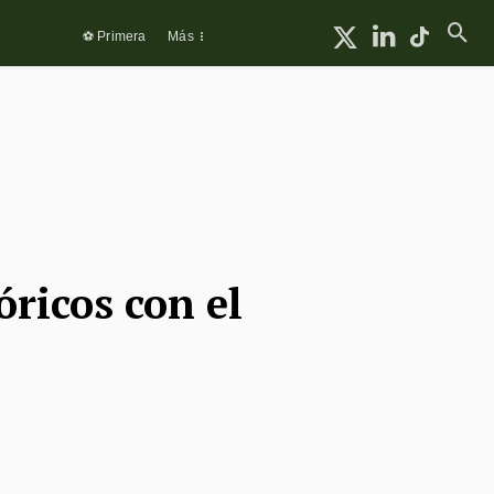
⚽ Primera
Más
óricos con el