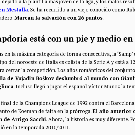
 dejado a la plantilla más joven de la liga, y los malos resu
en Mestalla
. Se ha recurrido a un viejo conocido como Ru
ladero.
Marcan la salvación con 26 puntos
.
ampdoria está con un pie y medio en 
s en la máxima categoría de forma consecutiva, la ‘Samp’ 
uipo del noroeste de Italia es colista de la Serie A y está a 
para cerrar la competición. Los años románticos del conjun
illa de Vujadin Boškov deslumbró al mundo con Gianlu
gliuca
. Incluso llegó a jugar el español Víctor Muñoz la t
final de la Champions League de 1992 contra el Barcelona 
tanto de Koeman de falta en la prórroga.
El año anterior 
n de Arrigo Sacchi
. Ahora, la historia es muy diferente. P
dió en la temporada 2010/2011.