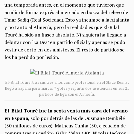
una temporada antes, en el momento que tuvieron que
acudir de forma exprés al mercado en busca del relevo de
Umar Sadiq (Real Sociedad). Esto ya incumbe a la Atalanta
y no tanto al Almería, pero la realidad es que El-Bilal
Touré ha sido un fiasco absoluto. Ni siquiera ha llegado a
debutar con ‘La Dea’ en partido oficial y apenas se pudo
vestir de corto en dos amistosos. El resto de partidos se
los ha perdido por lesión.
El-Bilal Touré, tras sus tres años como profesional en el Stade Reims,
llegó a España para marcar 7 goles y repartir dos asistencias en sus 21
partidos de liga con el Almería.
El-Bilal Touré fue la sexta venta más cara del verano
en España
, solo por detrás de las de Ousmane Dembélé
(50 millones de euros), Matheus Cunha (50, ejecución de
compra tras su cesión), Gabri Veiga (40), Nicolas Jackson