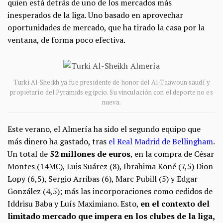
quien está detrás de uno de los mercados más
inesperados de la liga. Uno basado en aprovechar
oportunidades de mercado, que ha tirado la casa por la
ventana, de forma poco efectiva.
Turki Al-Sheikh ya fue presidente de honor del Al-Taawoun saudí y
propietario del Pyramids egipcio. Su vinculación con el deporte no es
nueva.
Este verano, el Almería ha sido el segundo equipo que
más dinero ha gastado, tras
el Real Madrid de Bellingham
.
Un total de
52 millones de euros
, en la compra de César
Montes (14M€), Luis Suárez (8),
Ibrahima Koné
(7,5) Dion
Lopy (6,5), Sergio Arribas (6), Marc Pubill (5) y Edgar
González (4,5); más las incorporaciones como cedidos de
Iddrisu Baba y Luís Maximiano. Esto,
en el contexto del
limitado mercado que impera en los clubes de la liga,