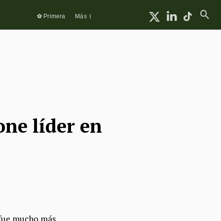
⚽ Primera
Más
one líder en
y fue mucho más