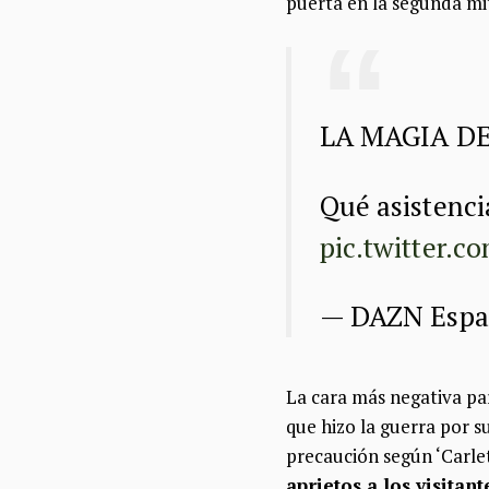
puerta en la segunda mi
LA MAGIA D
Qué asistencia
pic.twitter.
— DAZN Esp
La cara más negativa par
que hizo la guerra por s
precaución según ‘Carlet
aprietos a los visita