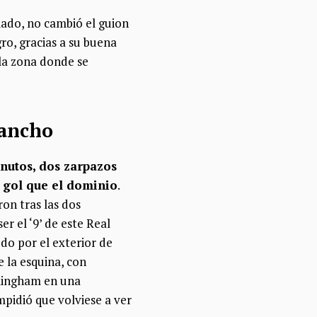
iado, no cambió el guion
ro, gracias a su buena
 la zona donde se
rancho
nutos, dos zarpazos
l gol que el dominio
.
on tras las dos
 el ‘9’ de este Real
ído por el exterior de
e la esquina, con
llingham en una
mpidió que volviese a ver