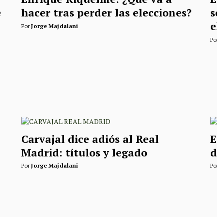
e
hacer tras perder las elecciones?
s
e
Por
Jorge Majdalani
Po
Carvajal dice adiós al Real
E
Madrid: títulos y legado
d
Por
Jorge Majdalani
Po