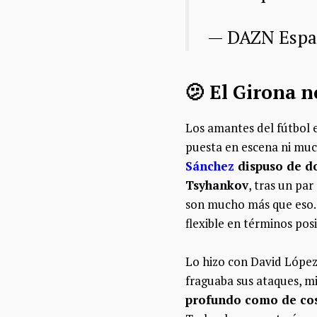
— DAZN Esp
🫤 El Girona 
Los amantes del fútbol 
puesta en escena ni mu
Sánchez
dispuso de do
Tsyhankov
, tras un pa
son mucho más que eso. 
flexible en términos posi
Lo hizo con David López
fraguaba sus ataques, mi
profundo como de cost