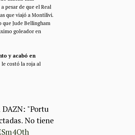
 a pesar de que el Real
s que viajó a Montilivi.
lo que Jude Bellingham
áximo goleador en
nto y acabó en
 le costó la roja al
n DAZN: "Portu
ectadas. No tiene
LESm4Qth