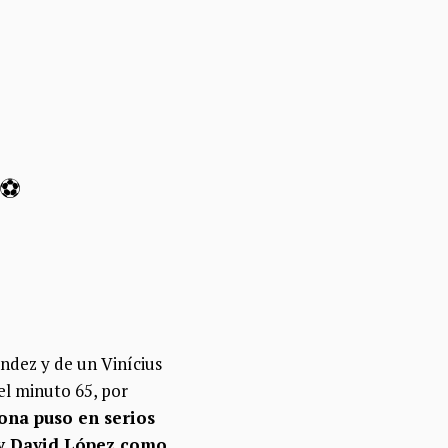
⚽
ndez y de un Vinícius
el minuto 65, por
ona puso en serios
a y David López como