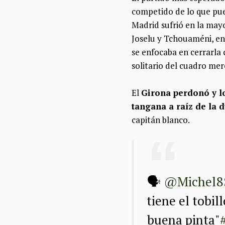
competido de lo que pued
Madrid sufrió en la mayo
Joselu y Tchouaméni, en
se enfocaba en cerrarla
solitario del cuadro me
El
Girona perdonó y lo
tangana a raíz de la 
capitán blanco.
🗣️
@Michel8
tiene el tobil
buena pinta"