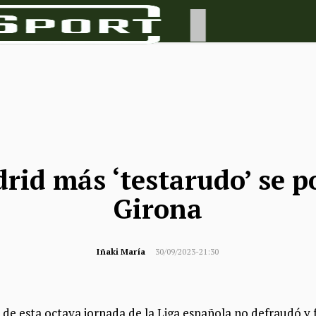
rid más ‘testarudo’ se p
Girona
Iñaki María
30/09/2023-21:30
 de esta octava jornada de la Liga española no defraudó 