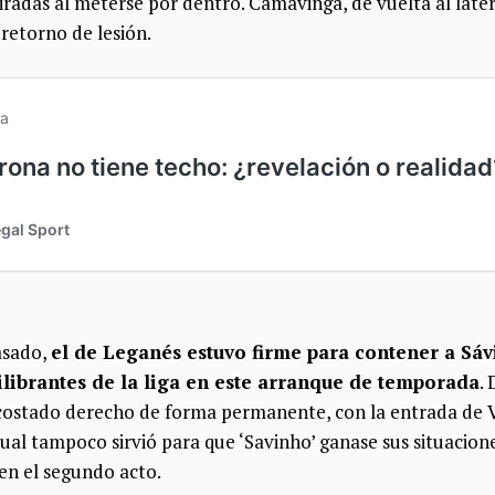
radas al meterse por dentro. Camavinga, de vuelta al later
 retorno de lesión.
asado,
el de Leganés estuvo firme para contener a Sáv
ibrantes de la liga en este arranque de temporada
.
l costado derecho de forma permanente, con la entrada de V
ual tampoco sirvió para que ‘Savinho’ ganase sus situaci
 en el segundo acto.