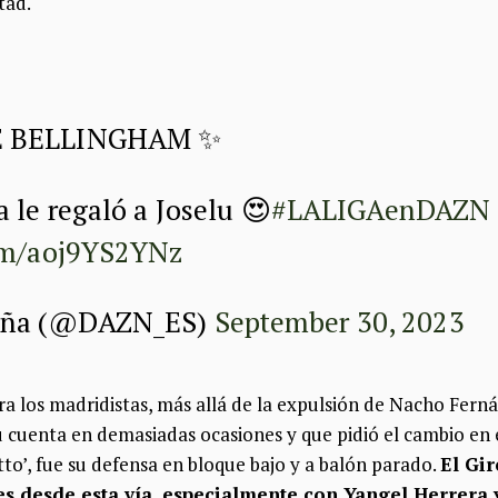
tad.
E BELLINGHAM ✨
 le regaló a Joselu 😍
#LALIGAenDAZN
com/aoj9YS2YNz
aña (@DAZN_ES)
September 30, 2023
a los madridistas, más allá de la expulsión de Nacho Ferná
u cuenta en demasiadas ocasiones y que pidió el cambio en 
to’, fue su defensa en bloque bajo y a balón parado.
El Gir
ntes desde esta vía, especialmente con Yangel Herrer