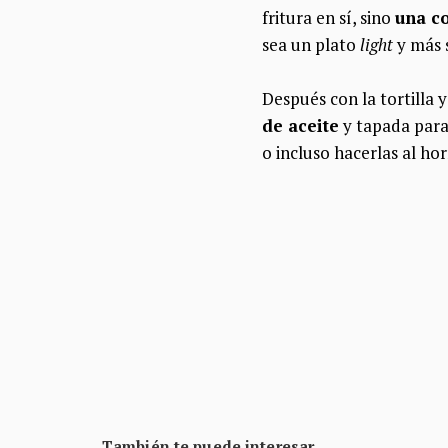
fritura en sí, sino
una co
sea un plato
light
y más s
Después con la tortilla
de aceite
y tapada para
o incluso hacerlas al ho
También te puede interesar