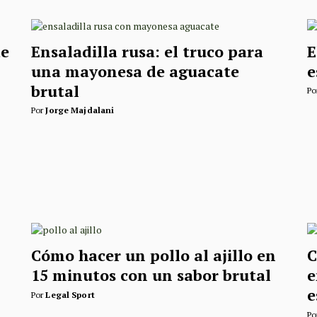
de
Ensaladilla rusa: el truco para
E
una mayonesa de aguacate
e
brutal
Po
Por
Jorge Majdalani
Cómo hacer un pollo al ajillo en
C
15 minutos con un sabor brutal
e
e
Por
Legal Sport
Po