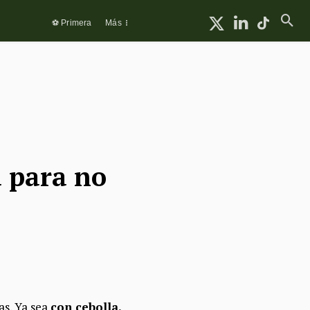
⚽ Primera
Más
a para no
as. Ya sea
con cebolla,