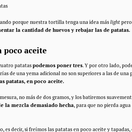
grando porque nuestra tortilla tenga una idea más
light
pero 
entar la cantidad de huevos y rebajar las de patatas.
n poco aceite
 cuatro patatas
podemos poner tres
. Y por otro lado, po
lorías de una yema adicional no son superiores a las de una
las patatas, en poco aceite.
 mesura, no más de dos gramos, y los batiremos suavemen
de la mezcla demasiado hecha
, para que no pierda agua 
 es decir, si freímos las patatas en poco aceite y tapadas,