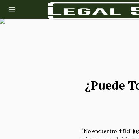
¿Puede T
“No encuentro difícil ju