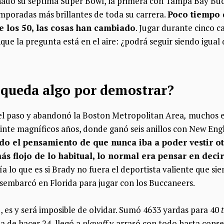
ado su séptima Super Bowl, la primera con Tampa Bay Buc
emporadas más brillantes de toda su carrera.
Poco tiempo 
e los 50, las cosas han cambiado
. Jugar durante cinco 
ue la pregunta está en el aire: ¿podrá seguir siendo igual
e queda algo por demostrar?
l paso y abandonó la Boston Metropolitan Area
,
muchos e
einte magníficos años, donde ganó seis anillos con New Eng
do el pensamiento de que nunca iba a poder vestir o
s flojo de lo habitual, lo normal era pensar en decir
a lo que es si Brady no fuera el deportista valiente que si
esembarcó en Florida para jugar con los Buccaneers.
 es y será imposible de olvidar. Sumó 4633 yardas para 40
a de hacer 24, llegó a
playoff
y arrasó con todo hasta conse