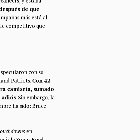
caneers, y estaba
después de que
campañas más está al
 de competitivo que
specularon con su
land Patriots.
Con 42
tra camiseta, sumado
 adiós
. Sin embargo, la
empre ha sido: Bruce
touchdowns
en
guir la Super Bowl.