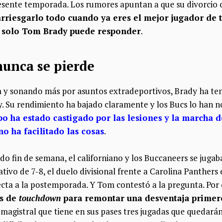
resente temporada. Los rumores apuntan a que su divorcio
arriesgarlo todo cuando ya eres el mejor jugador de 
e solo Tom Brady puede responder
.
nunca se pierde
 y sonando más por asuntos extradeportivos, Brady ha ten
. Su rendimiento ha bajado claramente y los Bucs lo han 
ipo ha estado castigado por las lesiones y la marcha
o ha facilitado las cosas
.
o fin de semana, el californiano y los Buccaneers se jugab
tivo de 7-8, el duelo divisional frente a Carolina Panthers e
cta a la postemporada. Y Tom contestó a la pregunta. Por e
es de
touchdown
para remontar una desventaja primero
 magistral que tiene en sus pases tres jugadas que quedarán