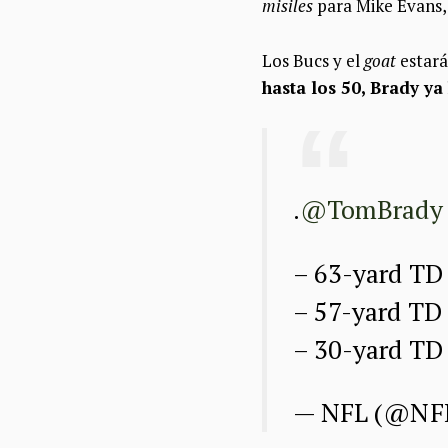
misiles
para Mike Evans, 
Los Bucs y el
goat
estar
hasta los 50, Brady y
.
@TomBrady
– 63-yard TD
– 57-yard TD
– 30-yard T
— NFL (@NF