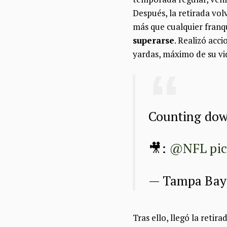
Después, la retirada volv
más que cualquier franq
superarse
. Realizó acc
yardas, máximo de su vi
Counting do
🎥:
@NFL
pi
— Tampa Bay
Tras ello, llegó la reti