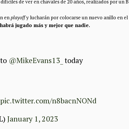
difíciles de ver en chavales de 20 años, realizados por un B
án en
playoff
y lucharán por colocarse un nuevo anillo en el
a habrá jugado más y mejor que nadie.
to
@MikeEvans13_
today
D
pic.twitter.com/n8bacnNONd
L)
January 1, 2023