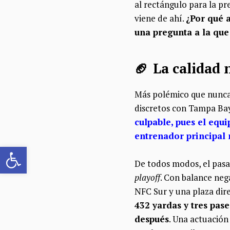
al rectángulo para la p
viene de ahí.
¿Por qué 
una pregunta a la qu
🏈 La calidad 
Más polémico que nunca
discretos con Tampa Bay
culpable, pues el equ
entrenador principal n
Abrir barra de herramientas
De todos modos, el pasad
playoff
. Con balance nega
NFC Sur y una plaza dire
432 yardas y tres pas
después
. Una actuación