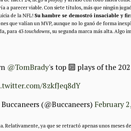
ía a parecer viable. Con siete títulos, más que ningún jugad
uicia de la NFL!
Su hambre se demostró insaciable y fi
iones que valían un MVP, aunque no lo ganó de forma inexpl
da, para 43
touchdowns
, su segunda marca más alta. Algo i
wn
@TomBrady
's top 🔟 plays of the 20
c.twitter.com/8zkfJeq8dY
 Buccaneers (@Buccaneers)
February 2
rada. Relativamente, ya que se retractó apenas unos meses 