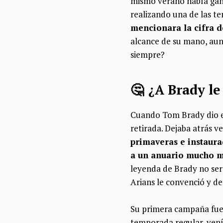
mismo verano había gan
realizando una de las t
mencionara la cifra d
alcance de su mano, aunq
siempre?
🤔 ¿A Brady l
Cuando Tom Brady dio e
retirada. Dejaba atrás v
primaveras e instaura
a un anuario mucho má
leyenda de Brady no serí
Arians le convenció y d
Su primera campaña fue,
temporada regular, vení